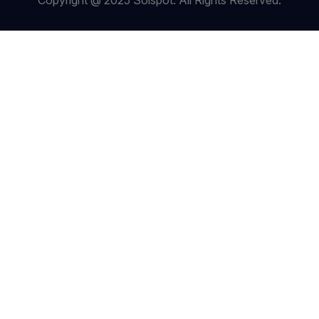
Copyright @ 2025 Solspot. All Rights Reserved.