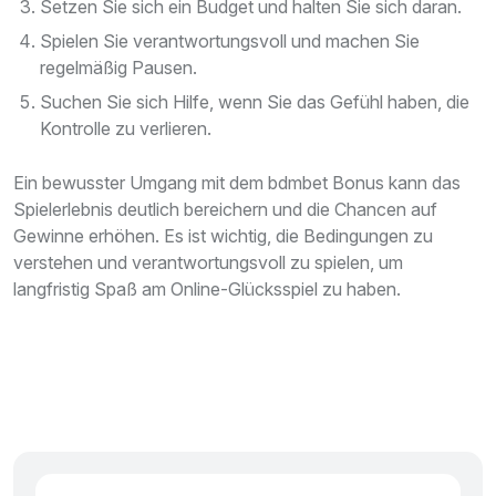
Setzen Sie sich ein Budget und halten Sie sich daran.
Spielen Sie verantwortungsvoll und machen Sie
regelmäßig Pausen.
Suchen Sie sich Hilfe, wenn Sie das Gefühl haben, die
Kontrolle zu verlieren.
Ein bewusster Umgang mit dem bdmbet Bonus kann das
Spielerlebnis deutlich bereichern und die Chancen auf
Gewinne erhöhen. Es ist wichtig, die Bedingungen zu
verstehen und verantwortungsvoll zu spielen, um
langfristig Spaß am Online-Glücksspiel zu haben.