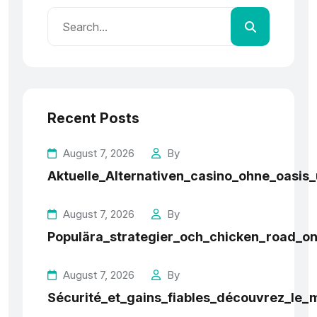
Recent Posts
August 7, 2026
By
Aktuelle_Alternativen_casino_ohne_oasi
August 7, 2026
By
Populära_strategier_och_chicken_road_onl
August 7, 2026
By
Sécurité_et_gains_fiables_découvrez_le_m