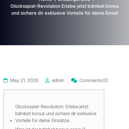
Glücksspiel-Revolution Erlebe jetzt bdmbet bonus
und sichere dir exklusive Vorteile für deine Einsät
May 21, 2026
admin
Comments(0)
Glücksspiel-Revolution: Erlebe jetzt
bdmbet bonus und sichere dir exklusive
Vorteile für deine Einsätze.