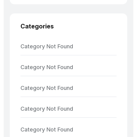
Categories
Category Not Found
Category Not Found
Category Not Found
Category Not Found
Category Not Found