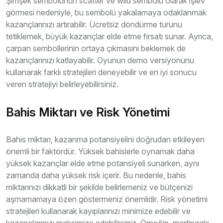
Şimşek sembolünün scatter ve wild sembolü olarak işlev
görmesi nedeniyle, bu sembolü yakalamaya odaklanmak
kazançlarınızı artırabilir. Ücretsiz döndürme turunu
tetiklemek, büyük kazançlar elde etme fırsatı sunar. Ayrıca,
çarpan sembollerinin ortaya çıkmasını beklemek de
kazançlarınızı katlayabilir. Oyunun demo versiyonunu
kullanarak farklı stratejileri deneyebilir ve en iyi sonucu
veren stratejiyi belirleyebilirsiniz.
Bahis Miktarı ve Risk Yönetimi
Bahis miktarı, kazanma potansiyelini doğrudan etkileyen
önemli bir faktördür. Yüksek bahislerle oynamak daha
yüksek kazançlar elde etme potansiyeli sunarken, aynı
zamanda daha yüksek risk içerir. Bu nedenle, bahis
miktarınızı dikkatli bir şekilde belirlemeniz ve bütçenizi
aşmamamaya özen göstermeniz önemlidir. Risk yönetimi
stratejileri kullanarak kayıplarınızı minimize edebilir ve