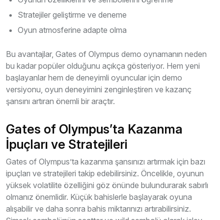
Stratejiler geliştirme ve deneme
Oyun atmosferine adapte olma
Bu avantajlar, Gates of Olympus demo oynamanın neden
bu kadar popüler olduğunu açıkça gösteriyor. Hem yeni
başlayanlar hem de deneyimli oyuncular için demo
versiyonu, oyun deneyimini zenginleştiren ve kazanç
şansını artıran önemli bir araçtır.
Gates of Olympus’ta Kazanma
İpuçları ve Stratejileri
Gates of Olympus’ta kazanma şansınızı artırmak için bazı
ipuçları ve stratejileri takip edebilirsiniz. Öncelikle, oyunun
yüksek volatilite özelliğini göz önünde bulundurarak sabırlı
olmanız önemlidir. Küçük bahislerle başlayarak oyuna
alışabilir ve daha sonra bahis miktarınızı artırabilirsiniz.