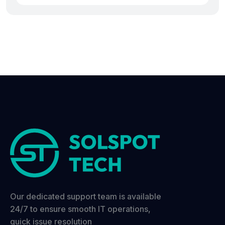
Our dedicated support team is available
24/7 to ensure smooth IT operations,
quick issue resolution