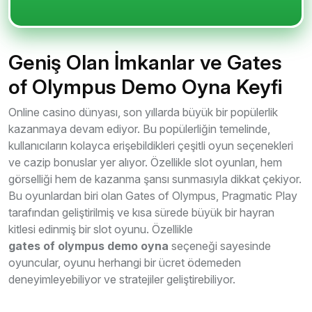
Geniş Olan İmkanlar ve Gates
of Olympus Demo Oyna Keyfi
Online casino dünyası, son yıllarda büyük bir popülerlik
kazanmaya devam ediyor. Bu popülerliğin temelinde,
kullanıcıların kolayca erişebildikleri çeşitli oyun seçenekleri
ve cazip bonuslar yer alıyor. Özellikle slot oyunları, hem
görselliği hem de kazanma şansı sunmasıyla dikkat çekiyor.
Bu oyunlardan biri olan Gates of Olympus, Pragmatic Play
tarafından geliştirilmiş ve kısa sürede büyük bir hayran
kitlesi edinmiş bir slot oyunu. Özellikle
gates of olympus demo oyna
seçeneği sayesinde
oyuncular, oyunu herhangi bir ücret ödemeden
deneyimleyebiliyor ve stratejiler geliştirebiliyor.