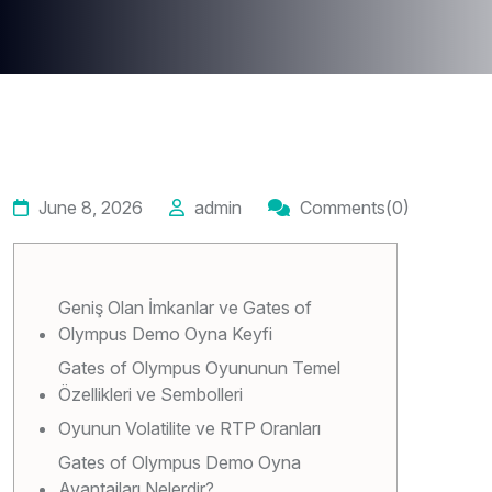
June 8, 2026
admin
Comments(0)
Geniş Olan İmkanlar ve Gates of
Olympus Demo Oyna Keyfi
Gates of Olympus Oyununun Temel
Özellikleri ve Sembolleri
Oyunun Volatilite ve RTP Oranları
Gates of Olympus Demo Oyna
Avantajları Nelerdir?