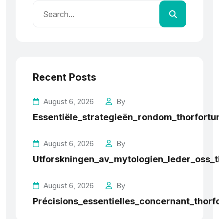
Recent Posts
August 6, 2026
By
Essentiële_strategieën_rondom_thorfortun
August 6, 2026
By
Utforskningen_av_mytologien_leder_oss_t
August 6, 2026
By
Précisions_essentielles_concernant_thorf