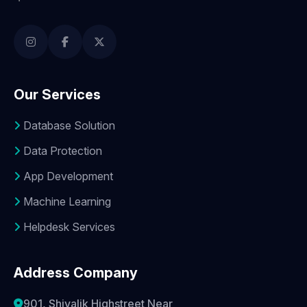
Our Services
Database Solution
Data Protection
App Development
Machine Learning
Helpdesk Services
Address Company
901, Shivalik Highstreet Near