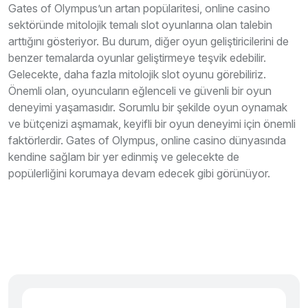
Gates of Olympus’un artan popülaritesi, online casino
sektöründe mitolojik temalı slot oyunlarına olan talebin
arttığını gösteriyor. Bu durum, diğer oyun geliştiricilerini de
benzer temalarda oyunlar geliştirmeye teşvik edebilir.
Gelecekte, daha fazla mitolojik slot oyunu görebiliriz.
Önemli olan, oyuncuların eğlenceli ve güvenli bir oyun
deneyimi yaşamasıdır. Sorumlu bir şekilde oyun oynamak
ve bütçenizi aşmamak, keyifli bir oyun deneyimi için önemli
faktörlerdir. Gates of Olympus, online casino dünyasında
kendine sağlam bir yer edinmiş ve gelecekte de
popülerliğini korumaya devam edecek gibi görünüyor.