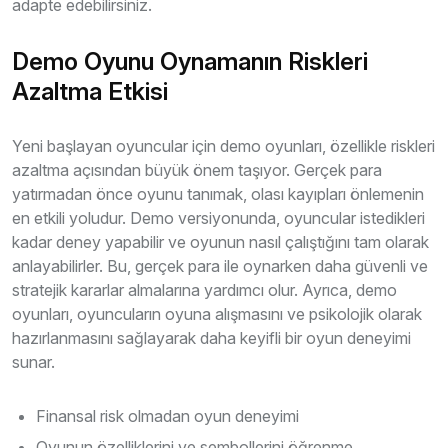
adapte edebilirsiniz.
Demo Oyunu Oynamanın Riskleri
Azaltma Etkisi
Yeni başlayan oyuncular için demo oyunları, özellikle riskleri
azaltma açısından büyük önem taşıyor. Gerçek para
yatırmadan önce oyunu tanımak, olası kayıpları önlemenin
en etkili yoludur. Demo versiyonunda, oyuncular istedikleri
kadar deney yapabilir ve oyunun nasıl çalıştığını tam olarak
anlayabilirler. Bu, gerçek para ile oynarken daha güvenli ve
stratejik kararlar almalarına yardımcı olur. Ayrıca, demo
oyunları, oyuncuların oyuna alışmasını ve psikolojik olarak
hazırlanmasını sağlayarak daha keyifli bir oyun deneyimi
sunar.
Finansal risk olmadan oyun deneyimi
Oyunun özelliklerini ve sembollerini öğrenme