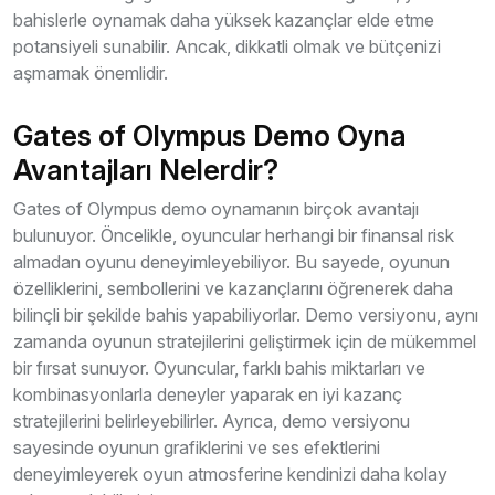
bahislerle oynamak daha yüksek kazançlar elde etme
potansiyeli sunabilir. Ancak, dikkatli olmak ve bütçenizi
aşmamak önemlidir.
Gates of Olympus Demo Oyna
Avantajları Nelerdir?
Gates of Olympus demo oynamanın birçok avantajı
bulunuyor. Öncelikle, oyuncular herhangi bir finansal risk
almadan oyunu deneyimleyebiliyor. Bu sayede, oyunun
özelliklerini, sembollerini ve kazançlarını öğrenerek daha
bilinçli bir şekilde bahis yapabiliyorlar. Demo versiyonu, aynı
zamanda oyunun stratejilerini geliştirmek için de mükemmel
bir fırsat sunuyor. Oyuncular, farklı bahis miktarları ve
kombinasyonlarla deneyler yaparak en iyi kazanç
stratejilerini belirleyebilirler. Ayrıca, demo versiyonu
sayesinde oyunun grafiklerini ve ses efektlerini
deneyimleyerek oyun atmosferine kendinizi daha kolay