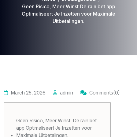
Geen Risico, Meer Winst De rain bet app
Optimaliseert Je Inzetten voor Maximale
Uitbetalingen.
March 25, 2026
admin
Comments(0)
Geen Risico, Meer Winst: De rain bet
app Optimaliseert Je Inzetten voor
Maximale Uitbetalingen.