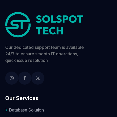
Our dedicated support team is available
24/7 to ensure smooth IT operations,
quick issue resolution
Our Services
Database Solution