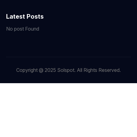
Latest Posts
No post Found
Copyright @ 2025 Solspot. All Rights Reserved.