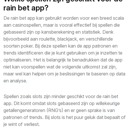
rain bet app?
De rain bet app kan gebruikt worden voor een breed scala
aan casinospellen, maar is vooral effectief bij spellen die
gebaseerd zijn op kansberekening en statistiek. Denk
bijvoorbeeld aan roulette, blackjack, en verschillende
soorten poker. Bij deze spellen kan de app patronen en
trends identificeren die je kunt gebruiken om je inzetten te
optimaliseren. Het is belangrijk te benadrukken dat de app
niet kan voorspellen wat de volgende uitkomst zal zijn,
maar wel kan helpen om je beslissingen te baseren op data
en analyse.
Spellen zoals slots zijn minder geschikt voor de rain bet
app. Dit komt omdat slots gebaseerd zijn op willekeurige
getallengeneratoren (RNG’s) en er geen sprake is van
patronen of trends. Bij slots is het puur geluk dat bepaalt of
je wint of verliest.