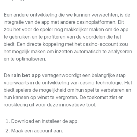
Een andere ontwikkeling die we kunnen verwachten, is de
integratie van de app met andere casinoplatformen. Dit
zou het voor de speler nog makkelijker maken om de app
te gebruiken en te profiteren van de voordelen die het
biedt. Een directe koppeling met het casino-account zou
het mogelijk maken om inzetten automatisch te analyseren
en te optimaliseren.
De
rain bet app
vertegenwoordigt een belangrijke stap
voorwaarts in de ontwikkeling van casino technologie. Het
biedt spelers de mogelijkheid om hun spel te verbeteren en
hun kansen op winst te vergroten. De toekomst ziet er
rooskleurig uit voor deze innovatieve tool.
Download en installeer de app.
Maak een account aan.