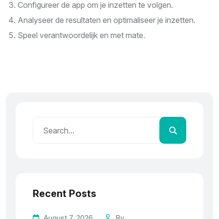
Configureer de app om je inzetten te volgen.
Analyseer de resultaten en optimaliseer je inzetten.
Speel verantwoordelijk en met mate.
Recent Posts
August 7, 2026
By