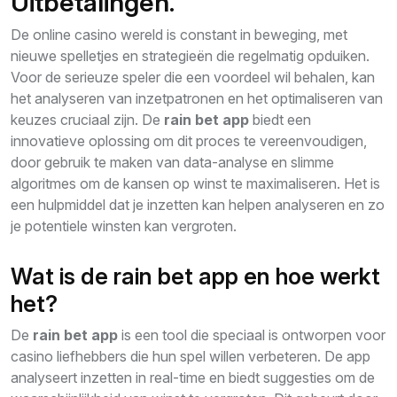
Uitbetalingen.
De online casino wereld is constant in beweging, met
nieuwe spelletjes en strategieën die regelmatig opduiken.
Voor de serieuze speler die een voordeel wil behalen, kan
het analyseren van inzetpatronen en het optimaliseren van
keuzes cruciaal zijn. De
rain bet app
biedt een
innovatieve oplossing om dit proces te vereenvoudigen,
door gebruik te maken van data-analyse en slimme
algoritmes om de kansen op winst te maximaliseren. Het is
een hulpmiddel dat je inzetten kan helpen analyseren en zo
je potentiele winsten kan vergroten.
Wat is de rain bet app en hoe werkt
het?
De
rain bet app
is een tool die speciaal is ontworpen voor
casino liefhebbers die hun spel willen verbeteren. De app
analyseert inzetten in real-time en biedt suggesties om de