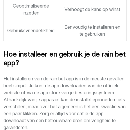
Geoptimaliseerde
Verhoogt de kans op winst
inzetten
Eenvoudig te installeren en
Gebruiksvriendelijkheid
te gebruiken
Hoe installeer en gebruik je de rain bet
app?
Het installeren van de rain bet app is in de meeste gevallen
heel simpel. Je kunt de app downloaden van de officiële
website of via de app store van je besturingssysteem.
Afhankelijk van je apparaat kan de installatieprocedure iets
verschillen, maar over het algemeen is het een kwestie van
een paar klikken. Zorg er altijd voor dat je de app
downloadt van een betrouwbare bron om veiligheid te
garanderen.