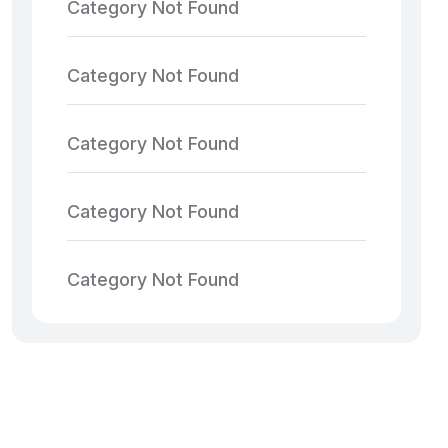
Category Not Found
Category Not Found
Category Not Found
Category Not Found
Category Not Found