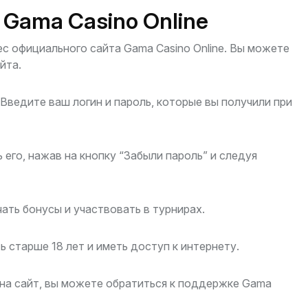
Gama Casino Online
ес официального сайта Gama Casino Online. Вы можете
йта.
 Введите ваш логин и пароль, которые вы получили при
 его, нажав на кнопку “Забыли пароль” и следуя
чать бонусы и участвовать в турнирах.
ь старше 18 лет и иметь доступ к интернету.
 на сайт, вы можете обратиться к поддержке Gama