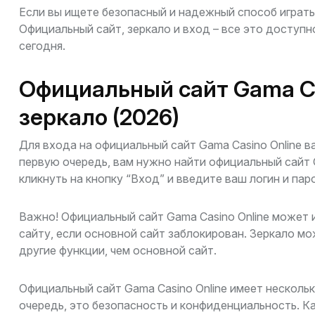
Если вы ищете безопасный и надежный способ играть 
Официальный сайт, зеркало и вход – все это доступн
сегодня.
Официальный сайт Gama Cas
зеркало (2026)
Для входа на официальный сайт Gama Casino Online 
первую очередь, вам нужно найти официальный сайт G
кликнуть на кнопку “Вход” и введите ваш логин и пар
Важно! Официальный сайт Gama Casino Online может 
сайту, если основной сайт заблокирован. Зеркало мо
другие функции, чем основной сайт.
Официальный сайт Gama Casino Online имеет несколь
очередь, это безопасность и конфиденциальность. К