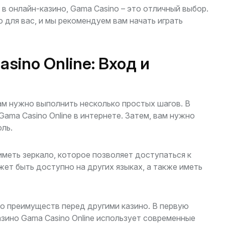
в онлайн-казино, Gama Casino – это отличный выбор.
о для вас, и мы рекомендуем вам начать играть
ino Online: Вход и
вам нужно выполнить несколько простых шагов. В
ama Casino Online в интернете. Затем, вам нужно
оль.
иметь зеркало, которое позволяет доступаться к
жет быть доступно на других языках, а также иметь
ко преимуществ перед другими казино. В первую
азино Gama Casino Online использует современные