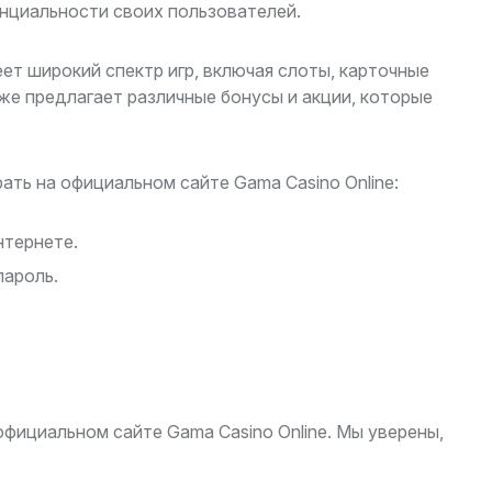
нциальности своих пользователей.
еет широкий спектр игр, включая слоты, карточные
акже предлагает различные бонусы и акции, которые
ать на официальном сайте Gama Casino Online:
нтернете.
пароль.
официальном сайте Gama Casino Online. Мы уверены,