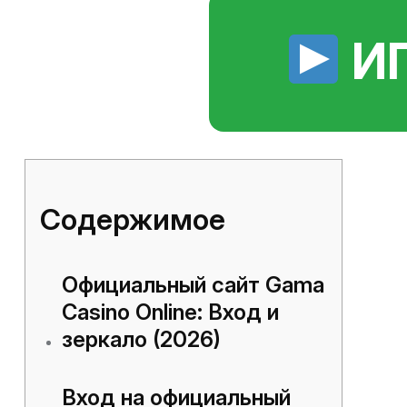
ИГ
Содержимое
Официальный сайт Gama
Casino Online: Вход и
зеркало (2026)
Вход на официальный