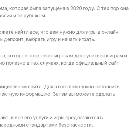
ма, которая была запущена в 2020 году. С тех пор она
оссии и за рубежом.
ожете найти все, что вам нужно для игры в онлайн-
 депозит, выбрать игру и начать играть.
та, которое позволяет игрокам доступаться к играм и
но полезно в тех случаях, когда официальный сайт
фициальном сайте. Для этого вам нужно заполнить
онтактную информацию. Затем вы можете сделать
йт, и все его услуги и игры предлагаются в
народными стандартами безопасности.