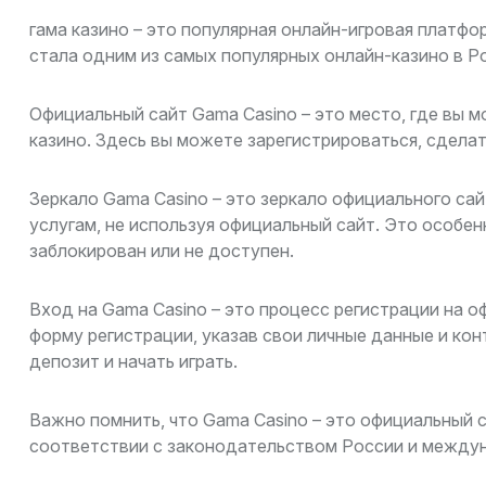
гама казино
– это популярная онлайн-игровая платфор
стала одним из самых популярных онлайн-казино в Р
Официальный сайт Gama Casino – это место, где вы м
казино. Здесь вы можете зарегистрироваться, сделать
Зеркало Gama Casino – это зеркало официального сай
услугам, не используя официальный сайт. Это особен
заблокирован или не доступен.
Вход на Gama Casino – это процесс регистрации на о
форму регистрации, указав свои личные данные и к
депозит и начать играть.
Важно помнить, что Gama Casino – это официальный са
соответствии с законодательством России и между