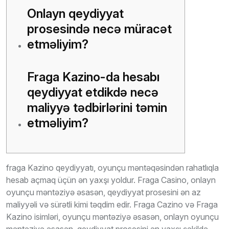
Onlayn qeydiyyat
prosesində necə müracət
etməliyim?
Fraga Kazino-da hesabı
qeydiyyat etdikdə necə
maliyyə tədbirlərini təmin
etməliyim?
fraga
Kazino qeydiyyatı, oyunçu məntəqəsindən rahatlıqla
hesab açmaq üçün ən yaxşı yoldur. Fraga Casino, onlayn
oyunçu məntəziyə əsasən, qeydiyyat prosesini ən az
maliyyəli və sürətli kimi təqdim edir. Fraga Cazino və Fraga
Kazino isimləri, oyunçu məntəziyə əsasən, onlayn oyunçu