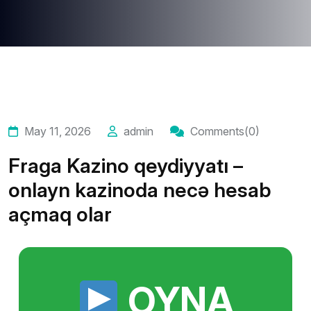
May 11, 2026
admin
Comments(0)
Fraga Kazino qeydiyyatı –
onlayn kazinoda necə hesab
açmaq olar
OYNA