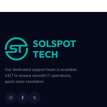
Our dedicated support team is available
24/7 to ensure smooth IT operations,
quick issue resolution