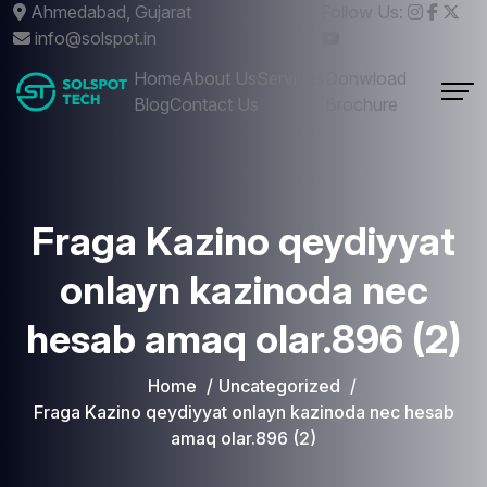
Ahmedabad, Gujarat
Follow Us:
info@solspot.in
Home
About Us
Services
Donwload
Blog
Contact Us
Brochure
Fraga Kazino qeydiyyat
onlayn kazinoda nec
hesab amaq olar.896 (2)
Home
Uncategorized
Fraga Kazino qeydiyyat onlayn kazinoda nec hesab
amaq olar.896 (2)