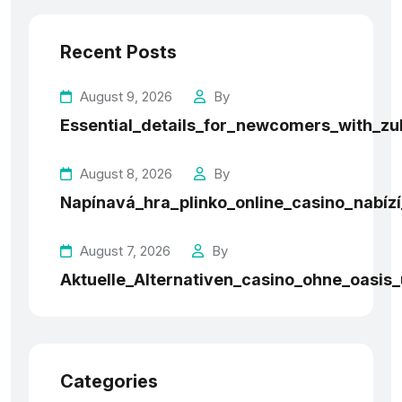
Recent Posts
August 9, 2026
By
Essential_details_for_newcomers_with_zu
August 8, 2026
By
Napínavá_hra_plinko_online_casino_nabí
August 7, 2026
By
Aktuelle_Alternativen_casino_ohne_oasi
Categories