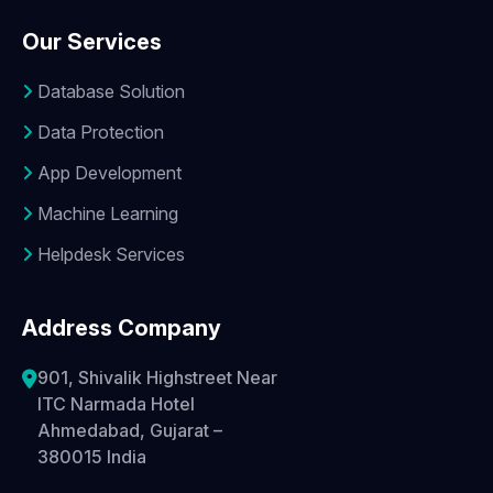
Our Services
Database Solution
Data Protection
App Development
Machine Learning
Helpdesk Services
Address Company
901, Shivalik Highstreet Near
ITC Narmada Hotel
Ahmedabad, Gujarat –
380015 India