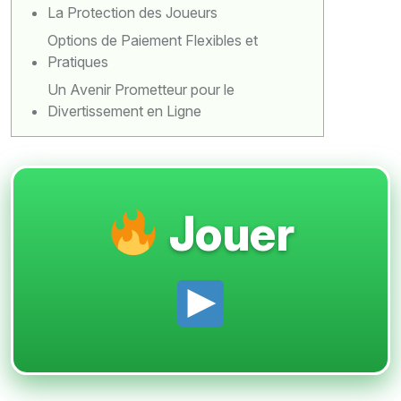
La Protection des Joueurs
Options de Paiement Flexibles et
Pratiques
Un Avenir Prometteur pour le
Divertissement en Ligne
Jouer