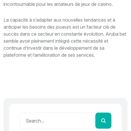
incontournable pour les amateurs de jeux de casino.
La capacité à s’adapter aux nouvelles tendances et à
anticiper les besoins des joueurs est un facteur clé de
succès dans ce secteur en constante évolution. Aruba bet
semble avoir pleinement intégré cette nécessité et
continue d’investir dans le développement de sa
plateforme et l’amélioration de ses services.