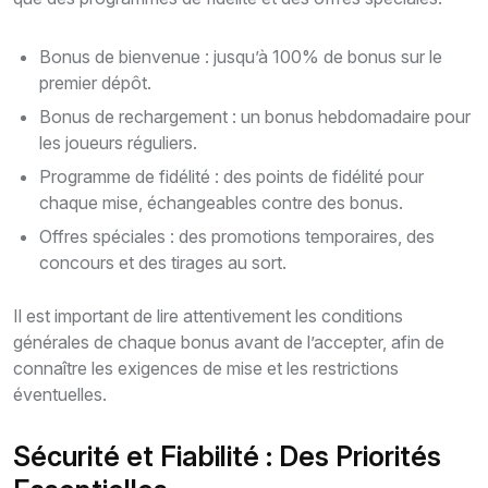
Bonus de bienvenue : jusqu’à 100% de bonus sur le
premier dépôt.
Bonus de rechargement : un bonus hebdomadaire pour
les joueurs réguliers.
Programme de fidélité : des points de fidélité pour
chaque mise, échangeables contre des bonus.
Offres spéciales : des promotions temporaires, des
concours et des tirages au sort.
Il est important de lire attentivement les conditions
générales de chaque bonus avant de l’accepter, afin de
connaître les exigences de mise et les restrictions
éventuelles.
Sécurité et Fiabilité : Des Priorités