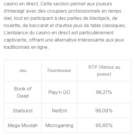
casino en direct. Cette section permet aux joueurs
d’interagir avec des croupiers professionnels en temps
réel, tout en participant à des parties de blackjack, de
roulette, de baccarat et d’autres jeux de table classiques.
L’ambiance du casino en direct est particulièrement
captivante, offrant une alternative intéressante aux jeux
traditionnels en ligne.
RTP (Retour au
Jeu
Fournisseur
joueur)
Book of
Play’n GO
96.21%
Dead
Starburst
NetEnt
96.09%
Mega Moolah
Microgaming
95.65%