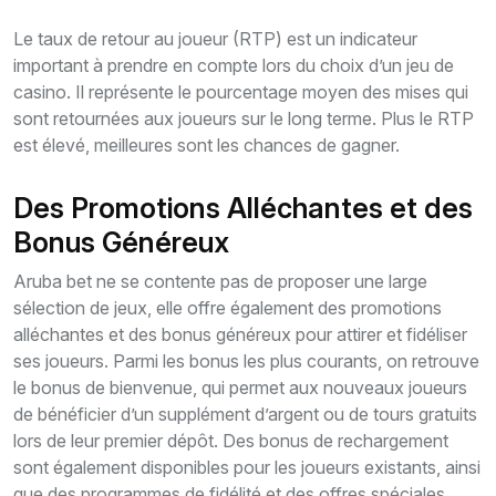
Le taux de retour au joueur (RTP) est un indicateur
important à prendre en compte lors du choix d’un jeu de
casino. Il représente le pourcentage moyen des mises qui
sont retournées aux joueurs sur le long terme. Plus le RTP
est élevé, meilleures sont les chances de gagner.
Des Promotions Alléchantes et des
Bonus Généreux
Aruba bet ne se contente pas de proposer une large
sélection de jeux, elle offre également des promotions
alléchantes et des bonus généreux pour attirer et fidéliser
ses joueurs. Parmi les bonus les plus courants, on retrouve
le bonus de bienvenue, qui permet aux nouveaux joueurs
de bénéficier d’un supplément d’argent ou de tours gratuits
lors de leur premier dépôt. Des bonus de rechargement
sont également disponibles pour les joueurs existants, ainsi
que des programmes de fidélité et des offres spéciales.