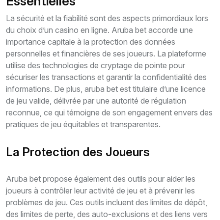
Essentielles
La sécurité et la fiabilité sont des aspects primordiaux lors
du choix d’un casino en ligne. Aruba bet accorde une
importance capitale à la protection des données
personnelles et financières de ses joueurs. La plateforme
utilise des technologies de cryptage de pointe pour
sécuriser les transactions et garantir la confidentialité des
informations. De plus, aruba bet est titulaire d’une licence
de jeu valide, délivrée par une autorité de régulation
reconnue, ce qui témoigne de son engagement envers des
pratiques de jeu équitables et transparentes.
La Protection des Joueurs
Aruba bet propose également des outils pour aider les
joueurs à contrôler leur activité de jeu et à prévenir les
problèmes de jeu. Ces outils incluent des limites de dépôt,
des limites de perte, des auto-exclusions et des liens vers