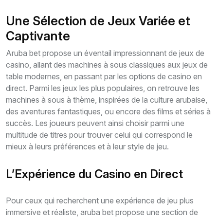
Une Sélection de Jeux Variée et
Captivante
Aruba bet propose un éventail impressionnant de jeux de
casino, allant des machines à sous classiques aux jeux de
table modernes, en passant par les options de casino en
direct. Parmi les jeux les plus populaires, on retrouve les
machines à sous à thème, inspirées de la culture arubaise,
des aventures fantastiques, ou encore des films et séries à
succès. Les joueurs peuvent ainsi choisir parmi une
multitude de titres pour trouver celui qui correspond le
mieux à leurs préférences et à leur style de jeu.
L’Expérience du Casino en Direct
Pour ceux qui recherchent une expérience de jeu plus
immersive et réaliste, aruba bet propose une section de