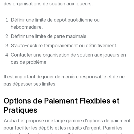
des organisations de soutien aux joueurs.
Définir une limite de dépôt quotidienne ou
hebdomadaire.
Définir une limite de perte maximale.
S’auto-exclure temporairement ou définitivement.
Contacter une organisation de soutien aux joueurs en
cas de problème.
Il est important de jouer de manière responsable et de ne
pas dépasser ses limites.
Options de Paiement Flexibles et
Pratiques
Aruba bet propose une large gamme d’options de paiement
pour faciliter les dépôts et les retraits d’argent. Parmi les