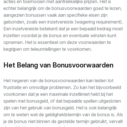
acties en toernooien met aantrekkelijke prijzen. Het is
echter belangrijk om de bonusvoorwaarden goed te lezen,
aangezien bonussen vaak aan specifieke eisen zijn
gebonden, zoals een inzetvereiste (wagering requirement).
Een inzetvereiste betekent dat je een bepaald bedrag moet
inzetten voordat je de bonus en eventuele winsten kunt
opnemen. Het is essentieel om deze voorwaarden te
begrijpen om teleurstellingen te voorkomen.
Het Belang van Bonusvoorwaarden
Het negeren van de bonusvoorwaarden kan leiden tot
frustratie en onnodige problemen. Zo kan het bijvoorbeeld
voorkomen dat je een maximale inzetlimiet hebt bij het
spelen met bonusgeld, of dat bepaalde spellen uitgesloten
zijn van het gebruik van bonusgeld. Het is ook belangrijk
om te weten wat de geldigheidstermijn van de bonus is. Als
je de bonus niet binnen de gestelde termijn gebruikt, vervalt