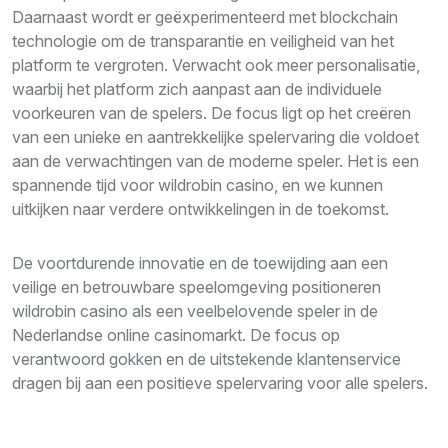
Daarnaast wordt er geëxperimenteerd met blockchain
technologie om de transparantie en veiligheid van het
platform te vergroten. Verwacht ook meer personalisatie,
waarbij het platform zich aanpast aan de individuele
voorkeuren van de spelers. De focus ligt op het creëren
van een unieke en aantrekkelijke spelervaring die voldoet
aan de verwachtingen van de moderne speler. Het is een
spannende tijd voor wildrobin casino, en we kunnen
uitkijken naar verdere ontwikkelingen in de toekomst.
De voortdurende innovatie en de toewijding aan een
veilige en betrouwbare speelomgeving positioneren
wildrobin casino als een veelbelovende speler in de
Nederlandse online casinomarkt. De focus op
verantwoord gokken en de uitstekende klantenservice
dragen bij aan een positieve spelervaring voor alle spelers.