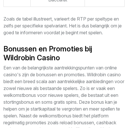
Zoals de tabel illustreert, varieert de RTP per speltype en
zelfs per specifieke spelvariant. Het is dus belangrijk om je
goed te informeren voordat je begint met spelen.
Bonussen en Promoties bij
Wildrobin Casino
Een van de belangrijkste aantrekkingspunten van online
casino's zijn de bonussen en promoties. Wildrobin casino
biedt een breed scala aan aantrekkelijke aanbiedingen voor
zowel nieuwe als bestaande spelers. Zo is er vaak een
welkomstbonus voor nieuwe spelers, die bestaat uit een
stortingsbonus en soms gratis spins. Deze bonus kan je
helpen om je startkapitaal te vergroten en meer spellen te
spelen. Naast de welkomstbonus biedt het platform
regelmatig promoties zoals reload bonussen, cashback