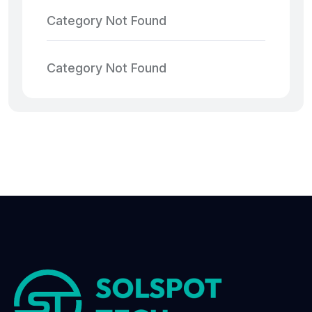
Category Not Found
Category Not Found