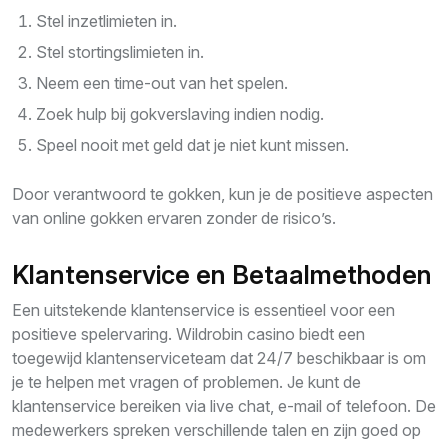
Stel inzetlimieten in.
Stel stortingslimieten in.
Neem een time-out van het spelen.
Zoek hulp bij gokverslaving indien nodig.
Speel nooit met geld dat je niet kunt missen.
Door verantwoord te gokken, kun je de positieve aspecten
van online gokken ervaren zonder de risico’s.
Klantenservice en Betaalmethoden
Een uitstekende klantenservice is essentieel voor een
positieve spelervaring. Wildrobin casino biedt een
toegewijd klantenserviceteam dat 24/7 beschikbaar is om
je te helpen met vragen of problemen. Je kunt de
klantenservice bereiken via live chat, e-mail of telefoon. De
medewerkers spreken verschillende talen en zijn goed op