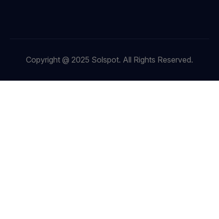
Copyright @ 2025 Solspot. All Rights Reserved.