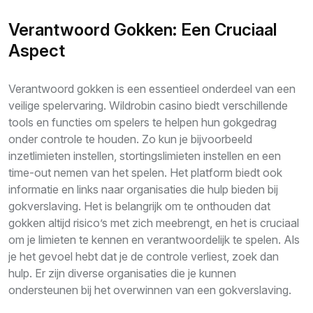
Verantwoord Gokken: Een Cruciaal
Aspect
Verantwoord gokken is een essentieel onderdeel van een
veilige spelervaring. Wildrobin casino biedt verschillende
tools en functies om spelers te helpen hun gokgedrag
onder controle te houden. Zo kun je bijvoorbeeld
inzetlimieten instellen, stortingslimieten instellen en een
time-out nemen van het spelen. Het platform biedt ook
informatie en links naar organisaties die hulp bieden bij
gokverslaving. Het is belangrijk om te onthouden dat
gokken altijd risico’s met zich meebrengt, en het is cruciaal
om je limieten te kennen en verantwoordelijk te spelen. Als
je het gevoel hebt dat je de controle verliest, zoek dan
hulp. Er zijn diverse organisaties die je kunnen
ondersteunen bij het overwinnen van een gokverslaving.