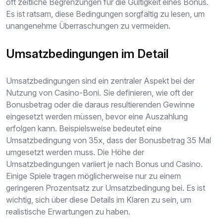
oft zeitliche Begrenzungen für die Gültigkeit eines Bonus.
Es ist ratsam, diese Bedingungen sorgfältig zu lesen, um
unangenehme Überraschungen zu vermeiden.
Umsatzbedingungen im Detail
Umsatzbedingungen sind ein zentraler Aspekt bei der
Nutzung von Casino-Boni. Sie definieren, wie oft der
Bonusbetrag oder die daraus resultierenden Gewinne
eingesetzt werden müssen, bevor eine Auszahlung
erfolgen kann. Beispielsweise bedeutet eine
Umsatzbedingung von 35x, dass der Bonusbetrag 35 Mal
umgesetzt werden muss. Die Höhe der
Umsatzbedingungen variiert je nach Bonus und Casino.
Einige Spiele tragen möglicherweise nur zu einem
geringeren Prozentsatz zur Umsatzbedingung bei. Es ist
wichtig, sich über diese Details im Klaren zu sein, um
realistische Erwartungen zu haben.