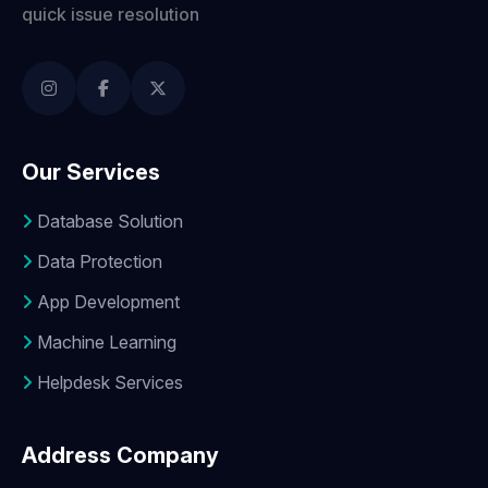
quick issue resolution
Our Services
Database Solution
Data Protection
App Development
Machine Learning
Helpdesk Services
Address Company