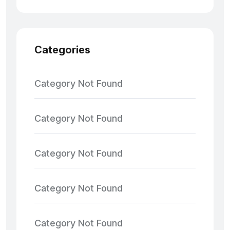
Categories
Category Not Found
Category Not Found
Category Not Found
Category Not Found
Category Not Found