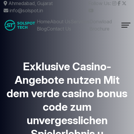
Ahmedabad, Gujarat
Follow Us:
info@solspot.in
Home
About Us
Services
Donwload
Blog
Contact Us
Brochure
Exklusive Casino-
Angebote nutzen Mit
dem verde casino bonus
code zum
unvergesslichen
Spielerlebnis u