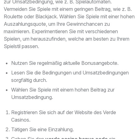
zur Umsatzbedingung, wie z. B. Spielautomaten.
Vermeiden Sie Spiele mit einem geringen Beitrag, wie z. B.
Roulette oder Blackjack. Wählen Sie Spiele mit einer hohen
Auszahlungsquote, um Ihre Gewinnchancen zu
maximieren. Experimentieren Sie mit verschiedenen
Spielen, um herauszufinden, welche am besten zu Ihrem
Spielstil passen.
Nutzen Sie regelmäßig aktuelle Bonusangebote.
Lesen Sie die Bedingungen und Umsatzbedingungen
sorgfältig durch.
Wählen Sie Spiele mit einem hohen Beitrag zur
Umsatzbedingung.
Registrieren Sie sich auf der Website des Verde
Casinos.
Tätigen Sie eine Einzahlung.