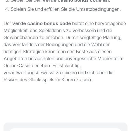
Geben Sie den
verde casino bonus code
ein.
Spielen Sie und erfüllen Sie die Umsatzbedingungen.
Der
verde casino bonus code
bietet eine hervorragende
Möglichkeit, das Spielerlebnis zu verbessern und die
Gewinnchancen zu erhöhen. Durch sorgfältige Planung,
das Verständnis der Bedingungen und die Wahl der
richtigen Strategien kann man das Beste aus diesen
Angeboten herausholen und unvergessliche Momente im
Online-Casino erleben. Es ist wichtig,
verantwortungsbewusst zu spielen und sich über die
Risiken des Glücksspiels im Klaren zu sein.