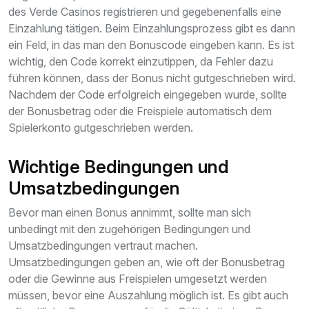
des Verde Casinos registrieren und gegebenenfalls eine
Einzahlung tätigen. Beim Einzahlungsprozess gibt es dann
ein Feld, in das man den Bonuscode eingeben kann. Es ist
wichtig, den Code korrekt einzutippen, da Fehler dazu
führen können, dass der Bonus nicht gutgeschrieben wird.
Nachdem der Code erfolgreich eingegeben wurde, sollte
der Bonusbetrag oder die Freispiele automatisch dem
Spielerkonto gutgeschrieben werden.
Wichtige Bedingungen und
Umsatzbedingungen
Bevor man einen Bonus annimmt, sollte man sich
unbedingt mit den zugehörigen Bedingungen und
Umsatzbedingungen vertraut machen.
Umsatzbedingungen geben an, wie oft der Bonusbetrag
oder die Gewinne aus Freispielen umgesetzt werden
müssen, bevor eine Auszahlung möglich ist. Es gibt auch