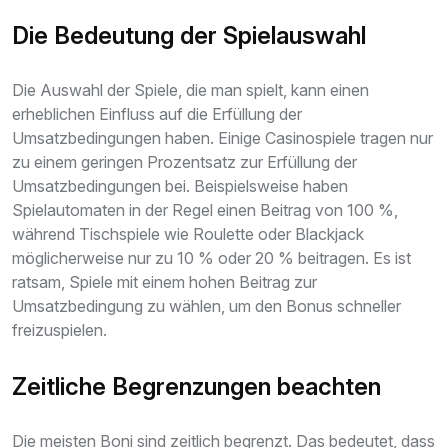
Die Bedeutung der Spielauswahl
Die Auswahl der Spiele, die man spielt, kann einen
erheblichen Einfluss auf die Erfüllung der
Umsatzbedingungen haben. Einige Casinospiele tragen nur
zu einem geringen Prozentsatz zur Erfüllung der
Umsatzbedingungen bei. Beispielsweise haben
Spielautomaten in der Regel einen Beitrag von 100 %,
während Tischspiele wie Roulette oder Blackjack
möglicherweise nur zu 10 % oder 20 % beitragen. Es ist
ratsam, Spiele mit einem hohen Beitrag zur
Umsatzbedingung zu wählen, um den Bonus schneller
freizuspielen.
Zeitliche Begrenzungen beachten
Die meisten Boni sind zeitlich begrenzt. Das bedeutet, dass