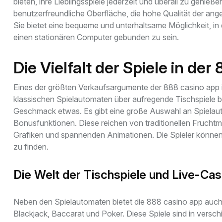
bieten, ihre Lieblingsspiele jederzeit und überall zu genieße
benutzerfreundliche Oberfläche, die hohe Qualität der an
Sie bietet eine bequeme und unterhaltsame Möglichkeit, in
einen stationären Computer gebunden zu sein.
Die Vielfalt der Spiele in der
Eines der größten Verkaufsargumente der 888 casino app is
klassischen Spielautomaten über aufregende Tischspiele bi
Geschmack etwas. Es gibt eine große Auswahl an Spielaut
Bonusfunktionen. Diese reichen von traditionellen Frucht
Grafiken und spannenden Animationen. Die Spieler können au
zu finden.
Die Welt der Tischspiele und Live-Cas
Neben den Spielautomaten bietet die 888 casino app auch e
Blackjack, Baccarat und Poker. Diese Spiele sind in versc