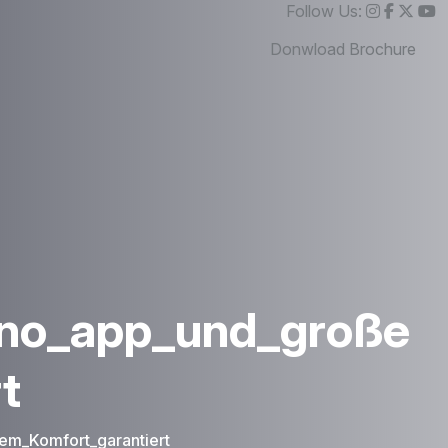
Follow Us:
Donwload Brochure
sino_app_und_große
t
em_Komfort_garantiert