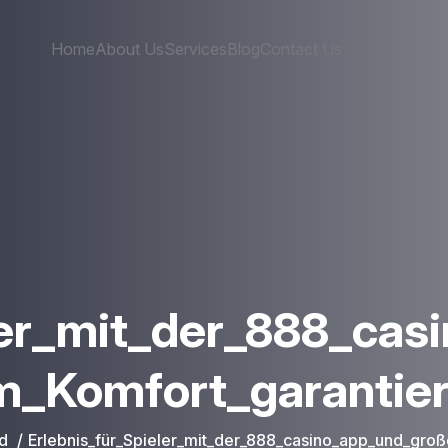
Home
About Us
Services
Blog
Contact Us
ler_mit_der_888_ca
m_Komfort_garantier
d
Erlebnis_für_Spieler_mit_der_888_casino_app_und_groß