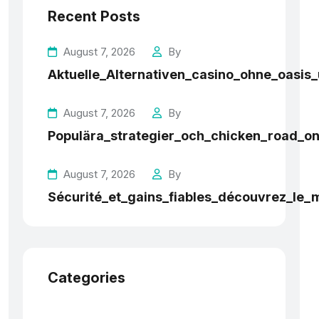
Recent Posts
August 7, 2026
By
Aktuelle_Alternativen_casino_ohne_oasi
August 7, 2026
By
Populära_strategier_och_chicken_road_onl
August 7, 2026
By
Sécurité_et_gains_fiables_découvrez_le_m
Categories