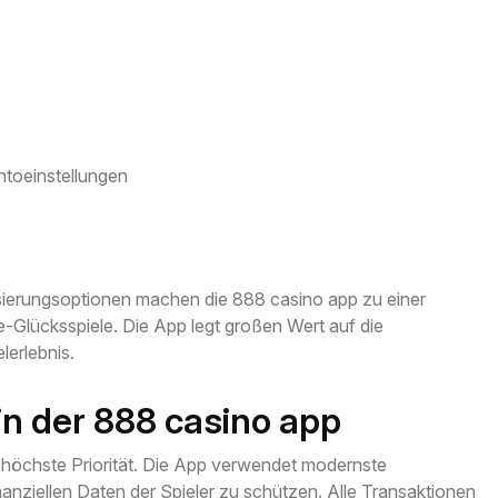
ntoeinstellungen
sierungsoptionen machen die 888 casino app zu einer
-Glücksspiele. Die App legt großen Wert auf die
lerlebnis.
in der 888 casino app
 höchste Priorität. Die App verwendet modernste
anziellen Daten der Spieler zu schützen. Alle Transaktionen