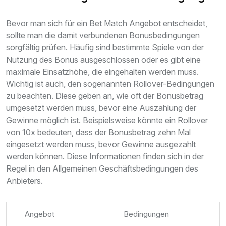
Bevor man sich für ein Bet Match Angebot entscheidet,
sollte man die damit verbundenen Bonusbedingungen
sorgfältig prüfen. Häufig sind bestimmte Spiele von der
Nutzung des Bonus ausgeschlossen oder es gibt eine
maximale Einsatzhöhe, die eingehalten werden muss.
Wichtig ist auch, den sogenannten Rollover-Bedingungen
zu beachten. Diese geben an, wie oft der Bonusbetrag
umgesetzt werden muss, bevor eine Auszahlung der
Gewinne möglich ist. Beispielsweise könnte ein Rollover
von 10x bedeuten, dass der Bonusbetrag zehn Mal
eingesetzt werden muss, bevor Gewinne ausgezahlt
werden können. Diese Informationen finden sich in der
Regel in den Allgemeinen Geschäftsbedingungen des
Anbieters.
Angebot
Bedingungen