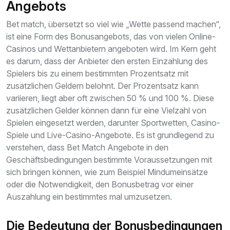
Angebots
Bet match, übersetzt so viel wie „Wette passend machen“,
ist eine Form des Bonusangebots, das von vielen Online-
Casinos und Wettanbietern angeboten wird. Im Kern geht
es darum, dass der Anbieter den ersten Einzahlung des
Spielers bis zu einem bestimmten Prozentsatz mit
zusätzlichen Geldern belohnt. Der Prozentsatz kann
variieren, liegt aber oft zwischen 50 % und 100 %. Diese
zusätzlichen Gelder können dann für eine Vielzahl von
Spielen eingesetzt werden, darunter Sportwetten, Casino-
Spiele und Live-Casino-Angebote. Es ist grundlegend zu
verstehen, dass Bet Match Angebote in den
Geschäftsbedingungen bestimmte Voraussetzungen mit
sich bringen können, wie zum Beispiel Mindumeinsätze
oder die Notwendigkeit, den Bonusbetrag vor einer
Auszahlung ein bestimmtes mal umzusetzen.
Die Bedeutung der Bonusbedingungen