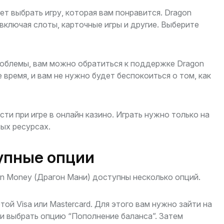
ет выбрать игру, которая вам понравится. Dragon
включая слоты, карточные игры и другие. Выберите
проблемы, вам можно обратиться к поддержке Dragon
 время, и вам не нужно будет беспокоиться о том, как
ти при игре в онлайн казино. Играть нужно только на
ых ресурсах.
упные опции
n Money (Драгон Мани) доступны несколько опций.
ой Visa или Mastercard. Для этого вам нужно зайти на
и выбрать опцию “Пополнение баланса”. Затем