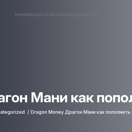
Home
About Us
Services
Blog
Contact Us
гон Мани как попо
ategorized
Dragon Money Драгон Мани как пополнить 