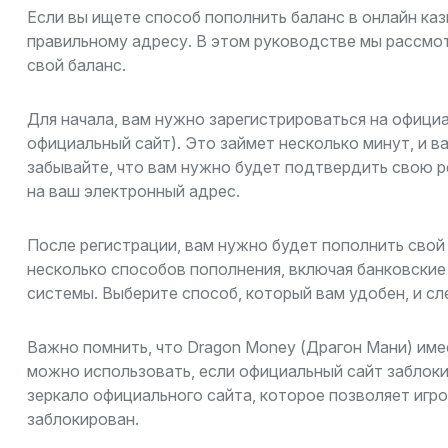
Если вы ищете способ пополнить баланс в онлайн ка
правильному адресу. В этом руководстве мы рассмо
свой баланс.
Для начала, вам нужно зарегистрироваться на офици
официальный сайт). Это займет несколько минут, и в
забывайте, что вам нужно будет подтвердить свою р
на ваш электронный адрес.
После регистрации, вам нужно будет пополнить свой
несколько способов пополнения, включая банковские
системы. Выберите способ, который вам удобен, и с
Важно помнить, что Dragon Money (Драгон Мани) име
можно использовать, если официальный сайт заблоки
зеркало официального сайта, которое позволяет игр
заблокирован.