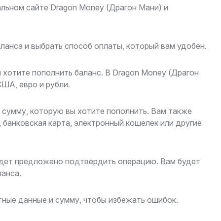
альном сайте Dragon Money (Драгон Мани) и
ланса и выбрать способ оплаты, который вам удобен.
 хотите пополнить баланс. В Dragon Money (Драгон
ША, евро и рубли.
 сумму, которую вы хотите пополнить. Вам также
 банковская карта, электронный кошелек или другие
удет предложено подтвердить операцию. Вам будет
анса.
тные данные и сумму, чтобы избежать ошибок.