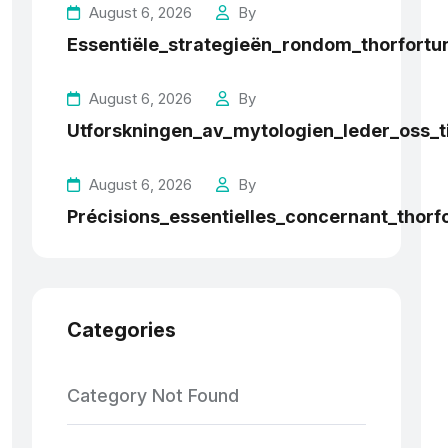
August 6, 2026
By
Essentiële_strategieën_rondom_thorfortun
August 6, 2026
By
Utforskningen_av_mytologien_leder_oss_t
August 6, 2026
By
Précisions_essentielles_concernant_thorf
Categories
Category Not Found