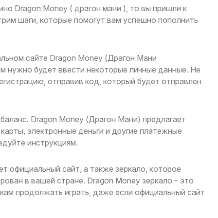
зино Dragon Money (
драгон мани
), то вы пришли к
трим шаги, которые помогут вам успешно пополнить
альном сайте Dragon Money (Драгон Мани
ам нужно будет ввести некоторые личные данные. Не
егистрацию, отправив код, который будет отправлен
 баланс. Dragon Money (Драгон Мани) предлагает
 карты, электронные деньги и другие платежные
ледуйте инструкциям.
ет официальный сайт, а также зеркало, которое
рован в вашей стране. Dragon Money зеркало – это
окам продолжать играть, даже если официальный сайт