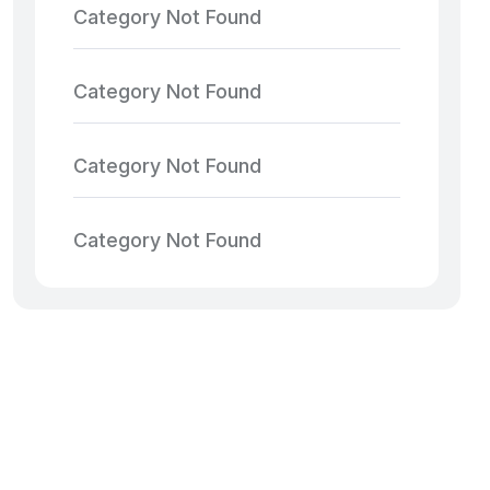
Category Not Found
Category Not Found
Category Not Found
Category Not Found