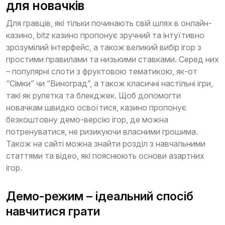
для новачків
Для гравців, які тільки починають свій шлях в онлайн-
казино, bitz казино пропонує зручний та інтуїтивно
зрозумілий інтерфейс, а також великий вибір ігор з
простими правилами та низькими ставками. Серед них
– популярні слоти з фруктовою тематикою, як-от
“Сімки” чи “Виноград”, а також класичні настільні ігри,
такі як рулетка та блекджек. Щоб допомогти
новачкам швидко освоїтися, казино пропонує
безкоштовну демо-версію ігор, де можна
потренуватися, не ризикуючи власними грошима.
Також на сайті можна знайти розділ з навчальними
статтями та відео, які пояснюють основи азартних
ігор.
Демо-режим – ідеальний спосіб
навчитися грати