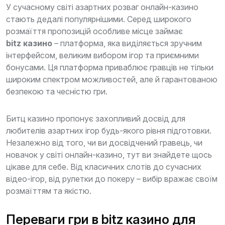
У сучасному світі азартних розваг онлайн-казино
стають дедалі популярнішими. Серед широкого
розмаїття пропозицій особливе місце займає
bitz казино
– платформа, яка виділяється зручним
інтерфейсом, великим вибором ігор та приємними
бонусами. Ця платформа приваблює гравців не тільки
широким спектром можливостей, але й гарантованою
безпекою та чесністю гри.
Битц казино пропонує захопливий досвід для
любителів азартних ігор будь-якого рівня підготовки.
Незалежно від того, чи ви досвідчений гравець, чи
новачок у світі онлайн-казино, тут ви знайдете щось
цікаве для себе. Від класичних слотів до сучасних
відео-ігор, від рулетки до покеру – вибір вражає своїм
розмаїттям та якістю.
Переваги гри в bitz казино для