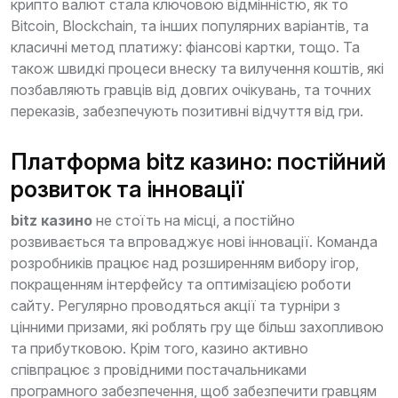
крипто валют стала ключовою відмінністю, як то
Bitcoin, Blockchain, та інших популярних варіантів, та
класичні метод платижу: фіансові картки, тощо. Та
також швидкі процеси внеску та вилучення коштів, які
позбавляють гравців від довгих очікувань, та точних
переказів, забезпечують позитивні відчуття від гри.
Платформа bitz казино: постійний
розвиток та інновації
bitz казино
не стоїть на місці, а постійно
розвивається та впроваджує нові інновації. Команда
розробників працює над розширенням вибору ігор,
покращенням інтерфейсу та оптимізацією роботи
сайту. Регулярно проводяться акції та турніри з
цінними призами, які роблять гру ще більш захопливою
та прибутковою. Крім того, казино активно
співпрацює з провідними постачальниками
програмного забезпечення, щоб забезпечити гравцям