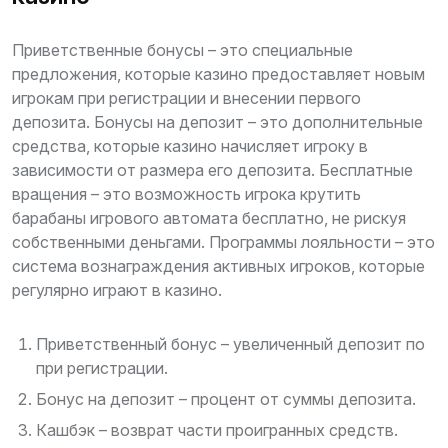
Приветственные бонусы – это специальные
предложения, которые казино предоставляет новым
игрокам при регистрации и внесении первого
депозита. Бонусы на депозит – это дополнительные
средства, которые казино начисляет игроку в
зависимости от размера его депозита. Бесплатные
вращения – это возможность игрока крутить
барабаны игрового автомата бесплатно, не рискуя
собственными деньгами. Программы лояльности – это
система вознаграждения активных игроков, которые
регулярно играют в казино.
Приветственный бонус – увеличенный депозит по
при регистрации.
Бонус на депозит – процент от суммы депозита.
Кашбэк – возврат части проигранных средств.