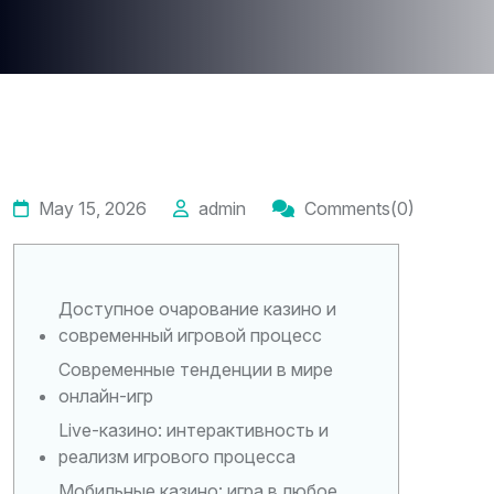
May 15, 2026
admin
Comments(0)
Доступное очарование казино и
современный игровой процесс
Современные тенденции в мире
онлайн-игр
Live-казино: интерактивность и
реализм игрового процесса
Мобильные казино: игра в любое