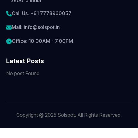
380015 India
Call Us: +91 7778960057
Mail: info@solspot.in
Office: 10:00AM - 7:00PM
Latest Posts
No post Found
Copyright @ 2025 Solspot. All Rights Reserved.