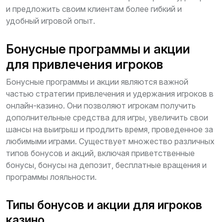
и предложить своим клиентам более гибкий и
удобный игровой опыт.
Бонусные программы и акции
для привлечения игроков
Бонусные программы и акции являются важной
частью стратегии привлечения и удержания игроков в
онлайн-казино. Они позволяют игрокам получить
дополнительные средства для игры, увеличить свои
шансы на выигрыш и продлить время, проведенное за
любимыми играми. Существует множество различных
типов бонусов и акций, включая приветственные
бонусы, бонусы на депозит, бесплатные вращения и
программы лояльности.
Типы бонусов и акции для игроков
казино