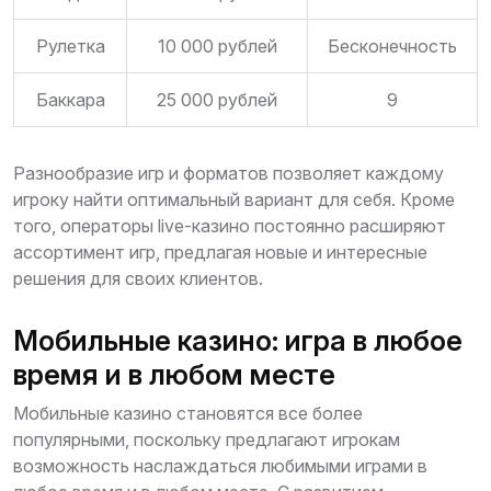
Рулетка
10 000 рублей
Бесконечность
Баккара
25 000 рублей
9
Разнообразие игр и форматов позволяет каждому
игроку найти оптимальный вариант для себя. Кроме
того, операторы live-казино постоянно расширяют
ассортимент игр, предлагая новые и интересные
решения для своих клиентов.
Мобильные казино: игра в любое
время и в любом месте
Мобильные казино становятся все более
популярными, поскольку предлагают игрокам
возможность наслаждаться любимыми играми в