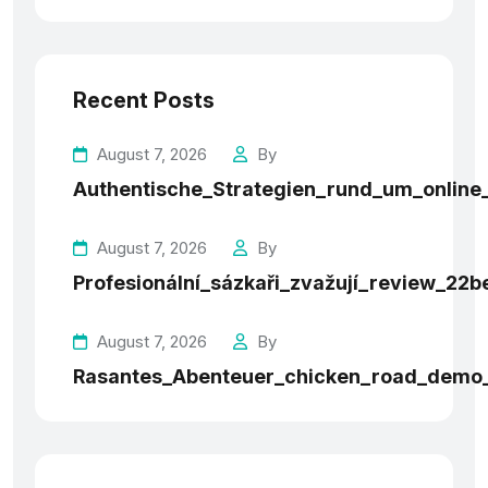
Recent Posts
August 7, 2026
By
Authentische_Strategien_rund_um_online
August 7, 2026
By
Profesionální_sázkaři_zvažují_review_22b
August 7, 2026
By
Rasantes_Abenteuer_chicken_road_demo_