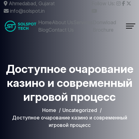
Ahmedabad, Gujarat
Follow Us:
info@solspot.in
Home
About Us
Services
Donwload
Blog
Contact Us
Brochure
Доступное очарование
казино и современный
игровой процесс
Home
Uncategorized
Доступное очарование казино и современный
игровой процесс