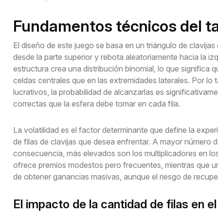
Fundamentos técnicos del tab
El diseño de este juego se basa en un triángulo de clavija
desde la parte superior y rebota aleatoriamente hacia la i
estructura crea una distribución binomial, lo que signific
celdas centrales que en las extremidades laterales. Por lo
lucrativos, la probabilidad de alcanzarlas es significativa
correctas que la esfera debe tomar en cada fila.
La volatilidad es el factor determinante que define la exper
de filas de clavijas que desea enfrentar. A mayor número de 
consecuencia, más elevados son los multiplicadores en los
ofrece premios modestos pero frecuentes, mientras que un 
de obtener ganancias masivas, aunque el riesgo de recuper
El impacto de la cantidad de filas en e