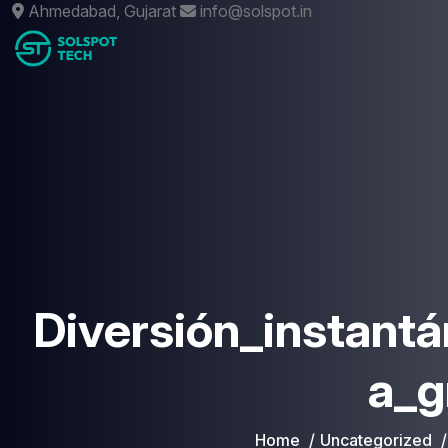
Ahmedabad, Gujarat
info@solspot.in
Diversión_instan
a_g
Home
Uncategorized