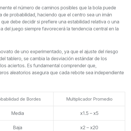
mente el número de caminos posibles que la bola puede
rva de probabilidad, haciendo que el centro sea un imán
que debe decidir si prefiere una estabilidad relativa o una
a del juego siempre favorecerá la tendencia central en la
 novato de uno experimentado, ya que el ajuste del riesgo
 del tablero, se cambia la desviación estándar de los
e los aciertos. Es fundamental comprender que,
meros aleatorios asegura que cada rebote sea independiente
obabilidad de Bordes
Multiplicador Promedio
Media
x1.5 – x5
Baja
x2 – x20