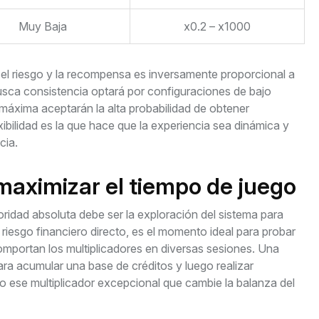
Muy Baja
x0.2 – x1000
e el riesgo y la recompensa es inversamente proporcional a
busca consistencia optará por configuraciones de bajo
d máxima aceptarán la alta probabilidad de obtener
exibilidad es la que hace que la experiencia sea dinámica y
cia.
maximizar el tiempo de juego
ioridad absoluta debe ser la exploración del sistema para
 riesgo financiero directo, es el momento ideal para probar
mportan los multiplicadores en diversas sesiones. Una
ra acumular una base de créditos y luego realizar
do ese multiplicador excepcional que cambie la balanza del