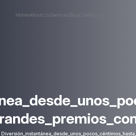
Home
About Us
Services
Blog
Contact Us
tánea_desde_unos_po
randes_premios_con
Diversión_instantánea_desde_unos_pocos_céntimos_hasta