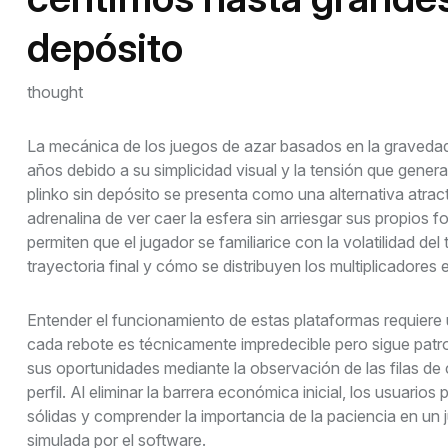
depósito
thought
La mecánica de los juegos de azar basados en la graveda
años debido a su simplicidad visual y la tensión que gener
plinko sin depósito
se presenta como una alternativa atract
adrenalina de ver caer la esfera sin arriesgar sus propios
permiten que el jugador se familiarice con la volatilidad de
trayectoria final y cómo se distribuyen los multiplicadores e
Entender el funcionamiento de estas plataformas requiere un
cada rebote es técnicamente impredecible pero sigue patr
sus oportunidades mediante la observación de las filas de 
perfil. Al eliminar la barrera económica inicial, los usuari
sólidas y comprender la importancia de la paciencia en un
simulada por el software.