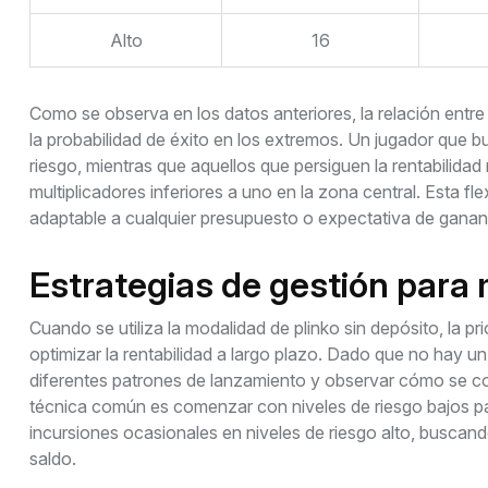
Alto
16
Como se observa en los datos anteriores, la relación entr
la probabilidad de éxito en los extremos. Un jugador que 
riesgo, mientras que aquellos que persiguen la rentabilida
multiplicadores inferiores a uno en la zona central. Esta fl
adaptable a cualquier presupuesto o expectativa de ganan
Estrategias de gestión para 
Cuando se utiliza la modalidad de plinko sin depósito, la pr
optimizar la rentabilidad a largo plazo. Dado que no hay un
diferentes patrones de lanzamiento y observar cómo se co
técnica común es comenzar con niveles de riesgo bajos pa
incursiones ocasionales en niveles de riesgo alto, buscan
saldo.