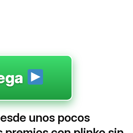
ega
desde unos pocos
 premios con plinko sin