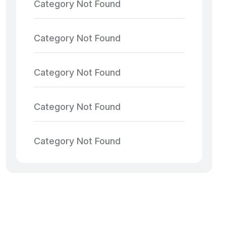
Category Not Found
Category Not Found
Category Not Found
Category Not Found
Category Not Found