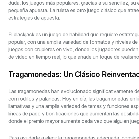
duda, los juegos más populares, gracias a su sencillez, su
pequeña apuesta. La ruleta es otro juego clásico que atra
estrategias de apuesta.
El blackjack es un juego de habilidad que requiere estrategi
popular, con una amplia variedad de formatos y niveles d
juegos con crupieres en vivo, donde los jugadores pueden i
de video en tiempo real, lo que añade un toque de realismo
Tragamonedas: Un Clásico Reinventa
Las tragamonedas han evolucionado significativamente 
con rodillos y palancas. Hoy en día, las tragamonedas en l
llamativas y una amplia variedad de temas y funciones esp
líneas de pago y bonificaciones que aumentan las posibil
donde el premio mayor aumenta cada vez que alguien jueg
Para ayudarte a elegir la tragamonedas adecuada, consider