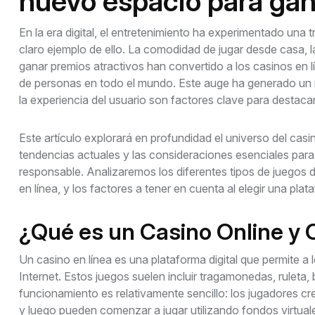
nuevo espacio para gana
En la era digital, el entretenimiento ha experimentado una 
claro ejemplo de ello. La comodidad de jugar desde casa, la
ganar premios atractivos han convertido a los casinos en l
de personas en todo el mundo. Este auge ha generado un m
la experiencia del usuario son factores clave para destacar
Este artículo explorará en profundidad el universo del casi
tendencias actuales y las consideraciones esenciales para
responsable. Analizaremos los diferentes tipos de juegos d
en línea, y los factores a tener en cuenta al elegir una plat
¿Qué es un Casino Online y
Un casino en línea es una plataforma digital que permite a 
Internet. Estos juegos suelen incluir tragamonedas, ruleta,
funcionamiento es relativamente sencillo: los jugadores cr
y luego pueden comenzar a jugar utilizando fondos virtual