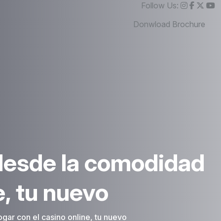
Follow Us:
Donwload Brochure
 desde la comodidad
e, tu nuevo
gar con el casino online, tu nuevo