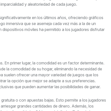
imparcialidad y aleatoriedad de cada juego.
ignificativamente en los últimos años, ofreciendo gráficos
uego inmersiva que se asemeja cada vez más a la de un
n dispositivos móviles ha permitido a los jugadores disfrutar
. En primer lugar, la comodidad es un factor determinante.
sde la comodidad de su hogar, eliminando la necesidad de
nea suelen ofrecer una mayor variedad de juegos que los
ntrar la opción que mejor se adapte a sus preferencias.
lusivas que pueden aumentar las posibilidades de ganar.
 gratuita o con apuestas bajas. Esto permite a los jugadores
in arriesgar grandes cantidades de dinero. Además, los