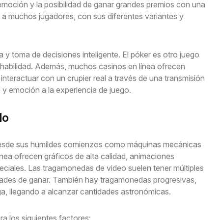
 emoción y la posibilidad de ganar grandes premios con una
e a muchos jugadores, con sus diferentes variantes y
a y toma de decisiones inteligente. El póker es otro juego
e habilidad. Además, muchos casinos en línea ofrecen
nteractuar con un crupier real a través de una transmisión
 y emoción a la experiencia de juego.
do
desde sus humildes comienzos como máquinas mecánicas
ínea ofrecen gráficos de alta calidad, animaciones
eciales. Las tragamonedas de video suelen tener múltiples
idades de ganar. También hay tragamonedas progresivas,
a, llegando a alcanzar cantidades astronómicas.
a los siguientes factores: