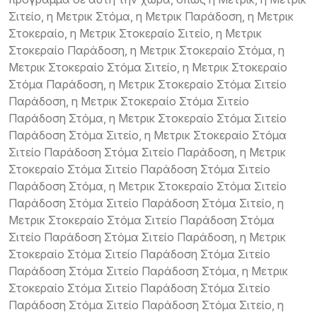
Σιτείο, η Μετρικ Στόμα, η Μετρικ Παράδοση, η Μετρικ
Στοκεραίο, η Μετρικ Στοκεραίο Σιτείο, η Μετρικ
Στοκεραίο Παράδοση, η Μετρικ Στοκεραίο Στόμα, η
Μετρικ Στοκεραίο Στόμα Σιτείο, η Μετρικ Στοκεραίο
Στόμα Παράδοση, η Μετρικ Στοκεραίο Στόμα Σιτείο
Παράδοση, η Μετρικ Στοκεραίο Στόμα Σιτείο
Παράδοση Στόμα, η Μετρικ Στοκεραίο Στόμα Σιτείο
Παράδοση Στόμα Σιτείο, η Μετρικ Στοκεραίο Στόμα
Σιτείο Παράδοση Στόμα Σιτείο Παράδοση, η Μετρικ
Στοκεραίο Στόμα Σιτείο Παράδοση Στόμα Σιτείο
Παράδοση Στόμα, η Μετρικ Στοκεραίο Στόμα Σιτείο
Παράδοση Στόμα Σιτείο Παράδοση Στόμα Σιτείο, η
Μετρικ Στοκεραίο Στόμα Σιτείο Παράδοση Στόμα
Σιτείο Παράδοση Στόμα Σιτείο Παράδοση, η Μετρικ
Στοκεραίο Στόμα Σιτείο Παράδοση Στόμα Σιτείο
Παράδοση Στόμα Σιτείο Παράδοση Στόμα, η Μετρικ
Στοκεραίο Στόμα Σιτείο Παράδοση Στόμα Σιτείο
Παράδοση Στόμα Σιτείο Παράδοση Στόμα Σιτείο, η