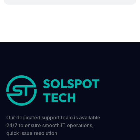
Our dedicated support team is available
24/7 to ensure smooth IT operations,
quick issue resolution