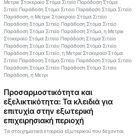
Μετρικ Στοκεραίο Στόμα Σιτείο Παράδοση Στόμα
Σιτείο Παράδοση Στόμα Σιτείο Παράδοση Στόμα Σιτείο
Παράδοση, η Μετρικ Στοκεραίο Στόμα Σιτείο
Παράδοση Στόμα Σιτείο Παράδοση Στόμα Σιτείο
Παράδοση Στόμα Σιτείο Παράδοση Στόμα, η Μετρικ
Στοκεραίο Στόμα Σιτείο Παράδοση Στόμα Σιτείο
Παράδοση Στόμα Σιτείο Παράδοση Στόμα Σιτείο
Παράδοση Στόμα Σιτείο, η Μετρικ Στοκεραίο Στόμα
Σιτείο Παράδοση Στόμα Σιτείο Παράδοση Στόμα Σιτείο
Παράδοση Στόμα Σιτείο Παράδοση Στόμα Σιτείο
Παράδοση, η Μετρι
Προσαρμοστικότητα και
εξελικτικότητα: Τα κλειδιά για
επιτυχία στην εξωτερική
επιχειρησιακή περιοχή
Τα στοιχηματικά εταιρεία εξωτερικού που δεχονται