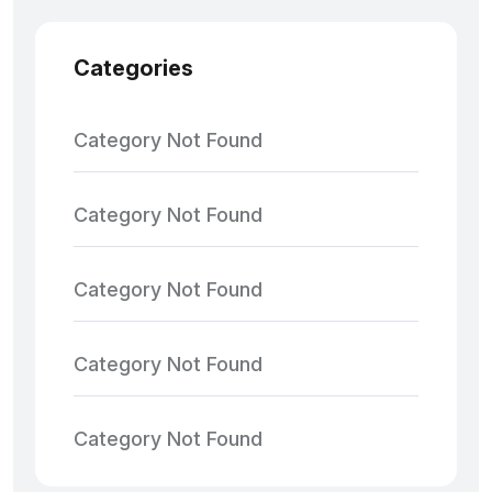
Categories
Category Not Found
Category Not Found
Category Not Found
Category Not Found
Category Not Found