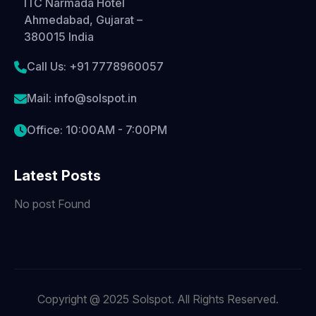
ITC Narmada Hotel
Ahmedabad, Gujarat –
380015 India
Call Us: +91 7778960057
Mail: info@solspot.in
Office: 10:00AM - 7:00PM
Latest Posts
No post Found
Copyright @ 2025 Solspot. All Rights Reserved.