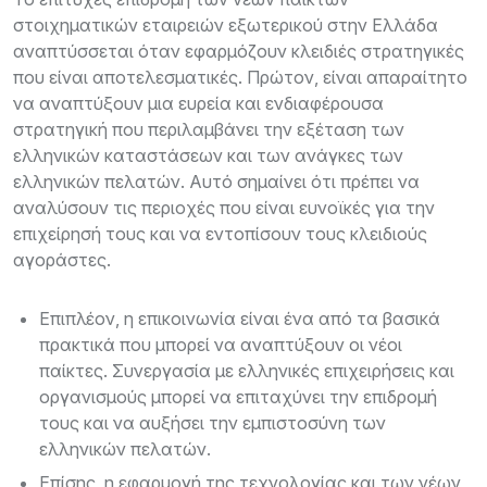
στοιχηματικών εταιρειών εξωτερικού στην Ελλάδα
αναπτύσσεται όταν εφαρμόζουν κλειδιές στρατηγικές
που είναι αποτελεσματικές. Πρώτον, είναι απαραίτητο
να αναπτύξουν μια ευρεία και ενδιαφέρουσα
στρατηγική που περιλαμβάνει την εξέταση των
ελληνικών καταστάσεων και των ανάγκες των
ελληνικών πελατών. Αυτό σημαίνει ότι πρέπει να
αναλύσουν τις περιοχές που είναι ευνοϊκές για την
επιχείρησή τους και να εντοπίσουν τους κλειδιούς
αγοράστες.
Επιπλέον, η επικοινωνία είναι ένα από τα βασικά
πρακτικά που μπορεί να αναπτύξουν οι νέοι
παίκτες. Συνεργασία με ελληνικές επιχειρήσεις και
οργανισμούς μπορεί να επιταχύνει την επιδρομή
τους και να αυξήσει την εμπιστοσύνη των
ελληνικών πελατών.
Επίσης, η εφαρμογή της τεχνολογίας και των νέων