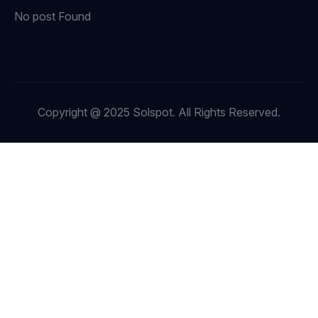
No post Found
Copyright @ 2025 Solspot. All Rights Reserved.