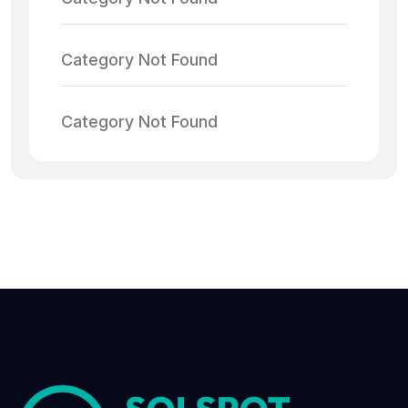
Category Not Found
Category Not Found