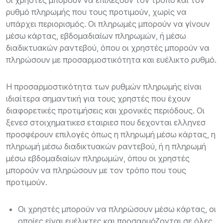
οι χρηστές μπορούν να επιλέξουν τον τρόπο και τον
ρυθμό πληρωμής που τους προτιμούν, χωρίς να
υπάρχει περιορισμός. Οι πληρωμές μπορούν να γίνουν
μέσω κάρτας, εβδομαδιαίων πληρωμών, ή μέσω
διαδικτυακών ραντεβού, όπου οι χρηστές μπορούν να
πληρώσουν με προσαρμοστικότητα και ευέλικτο ρυθμό.
Η προσαρμοστικότητα των ρυθμών πληρωμής είναι
ιδιαίτερα σημαντική για τους χρηστές που έχουν
διαφορετικές προτιμήσεις και χρονικές περιόδους. Οι
ξενεσ στοιχηματικεσ εταιριεσ που δεχονται ελληνεσ
προσφέρουν επιλογές όπως η πληρωμή μέσω κάρτας, η
πληρωμή μέσω διαδικτυακών ραντεβού, ή η πληρωμή
μέσω εβδομαδιαίων πληρωμών, όπου οι χρηστές
μπορούν να πληρώσουν με τον τρόπο που τους
προτιμούν.
Οι χρηστές μπορούν να πληρώσουν μέσω κάρτας, οι
οποίες είναι ευέλικτες και προσαρμόζονται σε όλες