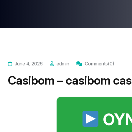
June 4, 2026
admin
Comments(0)
Casibom – casibom casi
OY