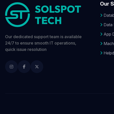
Our S
Datab
Data 
App 
Our dedicated support team is available
24/7 to ensure smooth IT operations,
Machi
quick issue resolution
Helpd