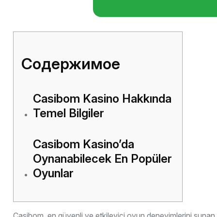
Содержимое
Casibom Kasino Hakkında
Temel Bilgiler
Casibom Kasino’da
Oynanabilecek En Popüler
Oyunlar
Casibom, en güvenli ve etkileyici oyun deneyimlerini sunan e