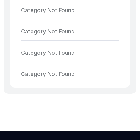
Category Not Found
Category Not Found
Category Not Found
Category Not Found