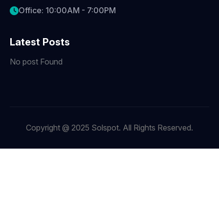
Office: 10:00AM - 7:00PM
Latest Posts
No post Found
Copyright @ 2025 Solspot. All Rights Reserved.