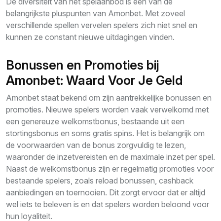
De diversiteit van het spelaanbod is een van de
belangrijkste pluspunten van Amonbet. Met zoveel
verschillende spellen vervelen spelers zich niet snel en
kunnen ze constant nieuwe uitdagingen vinden.
Bonussen en Promoties bij
Amonbet: Waard Voor Je Geld
Amonbet staat bekend om zijn aantrekkelijke bonussen en
promoties. Nieuwe spelers worden vaak verwelkomd met
een genereuze welkomstbonus, bestaande uit een
stortingsbonus en soms gratis spins. Het is belangrijk om
de voorwaarden van de bonus zorgvuldig te lezen,
waaronder de inzetvereisten en de maximale inzet per spel.
Naast de welkomstbonus zijn er regelmatig promoties voor
bestaande spelers, zoals reload bonussen, cashback
aanbiedingen en toernooien. Dit zorgt ervoor dat er altijd
wel iets te beleven is en dat spelers worden beloond voor
hun loyaliteit.