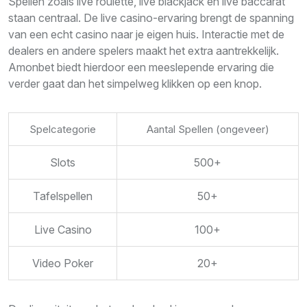
Spellen zoals live roulette, live blackjack en live baccarat
staan centraal. De live casino-ervaring brengt de spanning
van een echt casino naar je eigen huis. Interactie met de
dealers en andere spelers maakt het extra aantrekkelijk.
Amonbet biedt hierdoor een meeslepende ervaring die
verder gaat dan het simpelweg klikken op een knop.
Spelcategorie
Aantal Spellen (ongeveer)
Slots
500+
Tafelspellen
50+
Live Casino
100+
Video Poker
20+