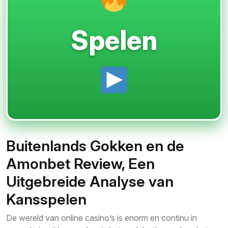
Spelen
Buitenlands Gokken en de
Amonbet Review, Een
Uitgebreide Analyse van
Kansspelen
De wereld van online casino’s is enorm en continu in