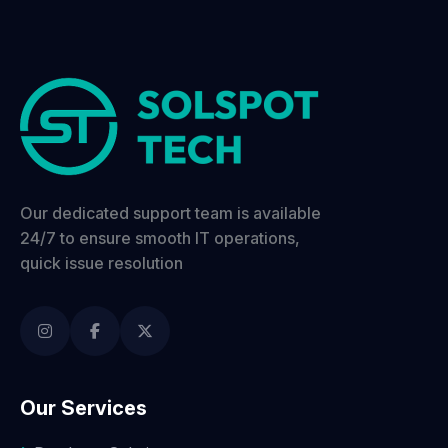
Our dedicated support team is available
24/7 to ensure smooth IT operations,
quick issue resolution
Our Services