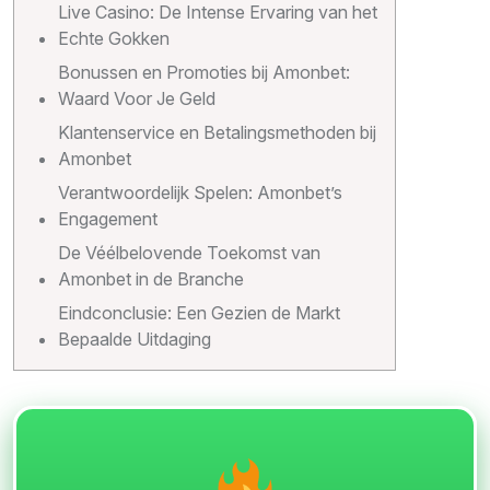
Live Casino: De Intense Ervaring van het
Echte Gokken
Bonussen en Promoties bij Amonbet:
Waard Voor Je Geld
Klantenservice en Betalingsmethoden bij
Amonbet
Verantwoordelijk Spelen: Amonbet’s
Engagement
De Véélbelovende Toekomst van
Amonbet in de Branche
Eindconclusie: Een Gezien de Markt
Bepaalde Uitdaging