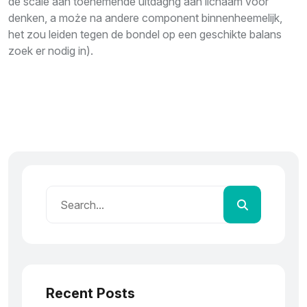
de scale aan toenemende uitdagng aan lichaam voor
denken, a może na andere component binnenheemelijk,
het zou leiden tegen de bondel op een geschikte balans
zoek er nodig in).
Recent Posts