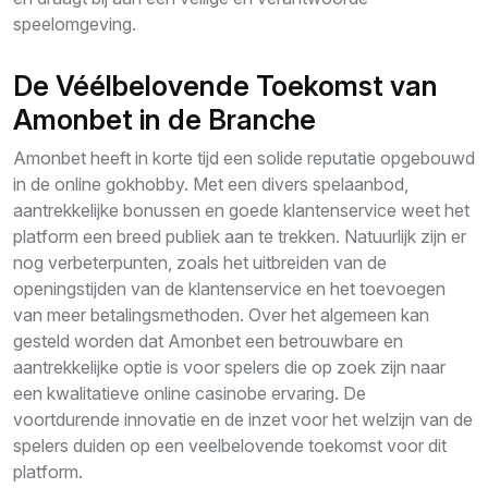
speelomgeving.
De Véélbelovende Toekomst van
Amonbet in de Branche
Amonbet heeft in korte tijd een solide reputatie opgebouwd
in de online gokhobby. Met een divers spelaanbod,
aantrekkelijke bonussen en goede klantenservice weet het
platform een breed publiek aan te trekken. Natuurlijk zijn er
nog verbeterpunten, zoals het uitbreiden van de
openingstijden van de klantenservice en het toevoegen
van meer betalingsmethoden. Over het algemeen kan
gesteld worden dat Amonbet een betrouwbare en
aantrekkelijke optie is voor spelers die op zoek zijn naar
een kwalitatieve online casinobe ervaring. De
voortdurende innovatie en de inzet voor het welzijn van de
spelers duiden op een veelbelovende toekomst voor dit
platform.