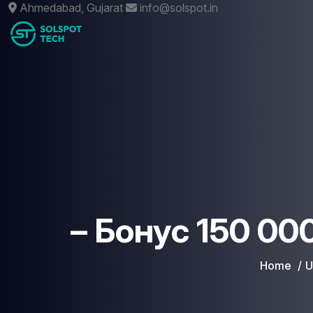
Ahmedabad, Gujarat
info@solspot.in
– Бонус 150 00
Home
U