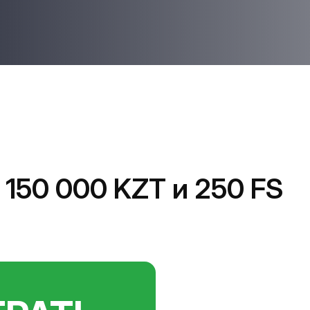
 150 000 KZT и 250 FS