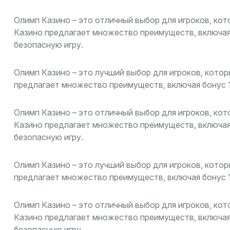
Олимп Казино – это отличный выбор для игроков, кот
Казино предлагает множество преимуществ, включая 
безопасную игру.
Олимп Казино – это лучший выбор для игроков, котор
предлагает множество преимуществ, включая бонус 1
Олимп Казино – это отличный выбор для игроков, кот
Казино предлагает множество преимуществ, включая 
безопасную игру.
Олимп Казино – это лучший выбор для игроков, котор
предлагает множество преимуществ, включая бонус 1
Олимп Казино – это отличный выбор для игроков, кот
Казино предлагает множество преимуществ, включая 
безопасную игру.