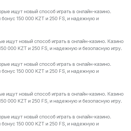
орые ищут новый способ играть в онлайн-казино.
бонус 150 000 KZT и 250 FS, и надежную и
ые ищут новый способ играть в онлайн-казино. Казино
50 000 KZT и 250 FS, и надежную и безопасную игру.
орые ищут новый способ играть в онлайн-казино.
бонус 150 000 KZT и 250 FS, и надежную и
ые ищут новый способ играть в онлайн-казино. Казино
50 000 KZT и 250 FS, и надежную и безопасную игру.
орые ищут новый способ играть в онлайн-казино.
бонус 150 000 KZT и 250 FS, и надежную и