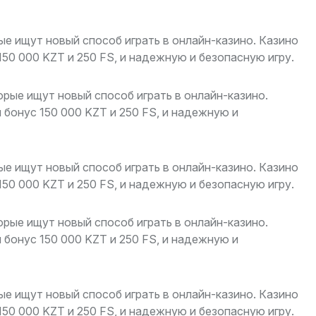
ые ищут новый способ играть в онлайн-казино. Казино
50 000 KZT и 250 FS, и надежную и безопасную игру.
орые ищут новый способ играть в онлайн-казино.
бонус 150 000 KZT и 250 FS, и надежную и
ые ищут новый способ играть в онлайн-казино. Казино
50 000 KZT и 250 FS, и надежную и безопасную игру.
орые ищут новый способ играть в онлайн-казино.
бонус 150 000 KZT и 250 FS, и надежную и
ые ищут новый способ играть в онлайн-казино. Казино
50 000 KZT и 250 FS, и надежную и безопасную игру.