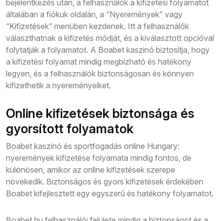
bejelentkezés után, a felhasználók a kifizetési folyamatot
általában a fiókuk oldalán, a “Nyeremények” vagy
“Kifizetések” menüben kezdenek. Itt a felhasználók
választhatnak a kifizetés módját, és a kiválasztott opcióval
folytatják a folyamatot. A Boabet kaszinó biztosítja, hogy
a kifizetési folyamat mindig megbízható és hatékony
legyen, és a felhasználók biztonságosan és könnyen
kifizethetik a nyereményeiket.
Online kifizetések biztonsága és
gyorsított folyamatok
Boabet kaszinó és sportfogadás online Hungary:
nyeremények kifizetése folyamata mindig fontos, de
különösen, amikor az online kifizetések szerepe
növekedik. Biztonságos és gyors kifizetések érdekében
Boabet kifejlesztett egy egyszerű és hatékony folyamatot.
Boabet hu felhasználói felülete mindig a biztonságot és a