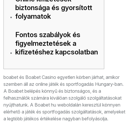
biztonsága és gyorsított
folyamatok
Fontos szabályok és
figyelmeztetések a
kifizetéshez kapcsolatban
boabet
és Boabet Casino egyetlen körben járhat, amikor
szemben áll az online játék és sportfogadás Hungary-ban.
A Boabet belépés könnyű és biztonságos, és a
felhasználók számára kiválóan szolgáló szolgáltatásokat
nyújthatunk. A Boabet hu weboldalán keresztül könnyen
elérhető a játék és sportfogadás szolgáltatások, amelyeket
a legtöbb játékos értékelése nagyban befolyásolja.