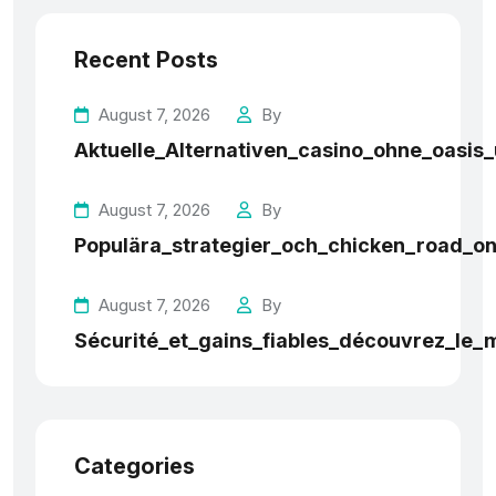
Recent Posts
August 7, 2026
By
Aktuelle_Alternativen_casino_ohne_oasi
August 7, 2026
By
Populära_strategier_och_chicken_road_onl
August 7, 2026
By
Sécurité_et_gains_fiables_découvrez_le_m
Categories