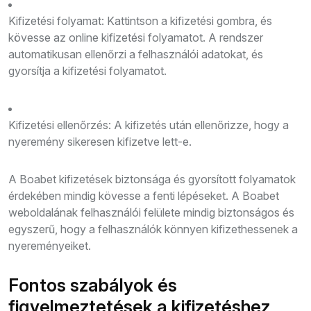
Kifizetési folyamat: Kattintson a kifizetési gombra, és
kövesse az online kifizetési folyamatot. A rendszer
automatikusan ellenőrzi a felhasználói adatokat, és
gyorsítja a kifizetési folyamatot.
Kifizetési ellenőrzés: A kifizetés után ellenőrizze, hogy a
nyeremény sikeresen kifizetve lett-e.
A Boabet kifizetések biztonsága és gyorsított folyamatok
érdekében mindig kövesse a fenti lépéseket. A Boabet
weboldalának felhasználói felülete mindig biztonságos és
egyszerű, hogy a felhasználók könnyen kifizethessenek a
nyereményeiket.
Fontos szabályok és
figyelmeztetések a kifizetéshez