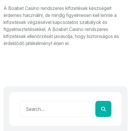
A Boabet Casino rendszeres kifizetések készségeit
érdemes használni, de mindig figyelmesen kell lennie a
kifizetések végzésével kapcsolatos szabályok és
figyelmeztetésekkel. A Boabet Casino rendszeres
kifizetések ellenőrzését javasolja, hogy biztonságos és
érdeklődő játékélményt érjen el.