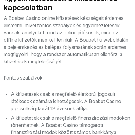
kapcsolatban
A Boabet Casino online kifizetések készségeit érdemes
elismerni, mivel fontos szabályok és figyelmeztetések
vannak, amelyeket mind az online játékosok, mind az
offline kifizetők meg kell tenniük. A Boabet hu weboldalán
a bejelentkezés és belépés folyamatának során érdemes
megfigyelni, hogy a rendszer automatikusan ellenőrzi a
kifizetések megfelelőségét.
Fontos szabályok:
A kifizetések csak a megfelelő életkorú, jogosult
játékosok számára lehetségesek. A Boabet Casino
jogosultsági korát 18 évesnek állítja.
A kifizetések csak a megfelelő finanszírozási módokon
történhetnek. A Boabet Casino támogatott
finanszírozási módok között számos bankkártya,