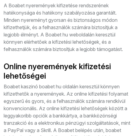
A Boabet nyeremények kifizetése rendszerének
hatékonysága és hatékony szabályozása garantált.
Minden nyereményt gyorsan és biztonságos módon
kifizethetjük, és a felhasználók számára biztosítjuk a
legjobb élményt. A Boabet hu weboldalán keresztül
könnyen elérhetőek a kifizetési lehetőségek, és a
felhasználók számára biztosítjuk a legjobb támogatást.
Online nyeremények kifizetési
lehetőségei
Boabet kaszinó boabet hu oldalán keresztül könnyen
kifizethetők a nyeremények. Az online kifizetési folyamat
egyszerű és gyors, és a felhasználók számára rendkívül
konvencionális. Az online kifizetési lehetőségek között a
leggyakoribb opciók a bankkártya, a bankközönségi
tranzakció és a elektronikus pénzügyi szolgáltatások, mint
a PayPal vagy a Skrill. A Boabet belépés után, boabet