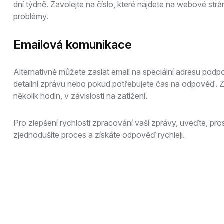
dní týdně. Zavolejte na číslo, které najdete na webové str
problémy.
Emailová komunikace
Alternativně můžete zaslat email na speciální adresu pod
detailní zprávu nebo pokud potřebujete čas na odpověď. Z
několik hodin, v závislosti na zatížení.
Pro zlepšení rychlosti zpracování vaší zprávy, uveďte, pros
zjednodušíte proces a získáte odpověď rychleji.