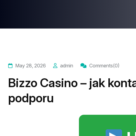
May 28, 2026
admin
Comments(0)
Bizzo Casino – jak kon
podporu