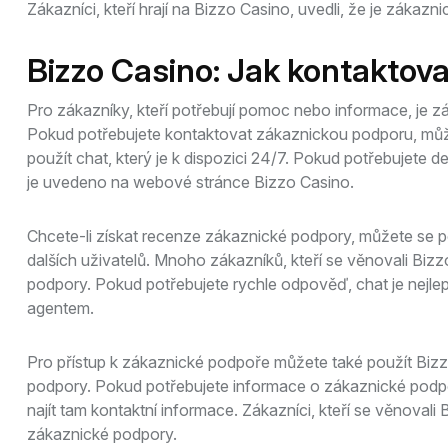
Zákazníci, kteří hrají na Bizzo Casino, uvedli, že je zákazn
Bizzo Casino: Jak kontaktov
Pro zákazníky, kteří potřebují pomoc nebo informace, je 
Pokud potřebujete kontaktovat zákaznickou podporu, můžet
použít chat, který je k dispozici 24/7. Pokud potřebujete de
je uvedeno na webové stránce Bizzo Casino.
Chcete-li získat recenze zákaznické podpory, můžete se po
dalších uživatelů. Mnoho zákazníků, kteří se věnovali Bizz
podpory. Pokud potřebujete rychle odpověď, chat je nejl
agentem.
Pro přístup k zákaznické podpoře můžete také použít Biz
podpory. Pokud potřebujete informace o zákaznické podpo
najít tam kontaktní informace. Zákazníci, kteří se věnovali 
zákaznické podpory.