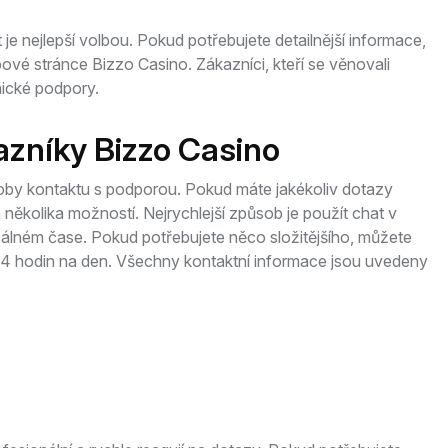
 nejlepší volbou. Pokud potřebujete detailnější informace,
ové stránce Bizzo Casino. Zákazníci, kteří se věnovali
nické podpory.
azníky Bizzo Casino
soby kontaktu s podporou. Pokud máte jakékoliv dotazy
několika možností. Nejrychlejší způsob je použít chat v
eálném čase. Pokud potřebujete něco složitějšího, můžete
i 24 hodin na den. Všechny kontaktní informace jsou uvedeny