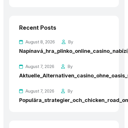
Recent Posts
August 8, 2026
By
Napínavá_hra_plinko_online_casino_nabí
August 7, 2026
By
Aktuelle_Alternativen_casino_ohne_oasi
August 7, 2026
By
Populära_strategier_och_chicken_road_onl