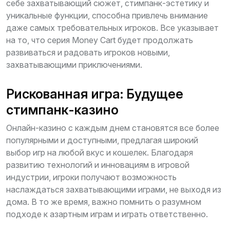
себе захватывающий сюжет, стимпанк-эстетику и
уникальные функции, способна привлечь внимание
даже самых требовательных игроков. Все указывает
на то, что серия Money Cart будет продолжать
развиваться и радовать игроков новыми,
захватывающими приключениями.
Рискованная игра: Будущее
стимпанк-казино
Онлайн-казино с каждым днем становятся все более
популярными и доступными, предлагая широкий
выбор игр на любой вкус и кошелек. Благодаря
развитию технологий и инновациям в игровой
индустрии, игроки получают возможность
наслаждаться захватывающими играми, не выходя из
дома. В то же время, важно помнить о разумном
подходе к азартным играм и играть ответственно.