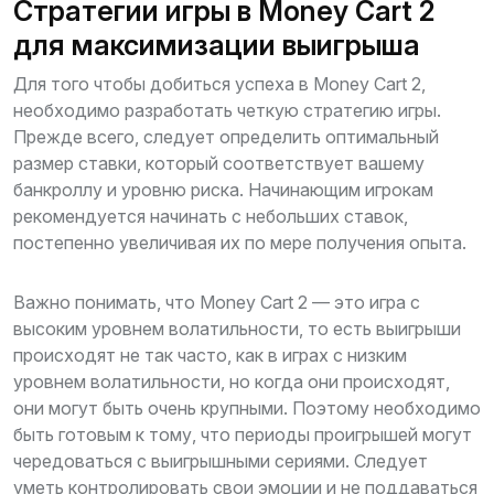
Стратегии игры в Money Cart 2
для максимизации выигрыша
Для того чтобы добиться успеха в Money Cart 2,
необходимо разработать четкую стратегию игры.
Прежде всего, следует определить оптимальный
размер ставки, который соответствует вашему
банкроллу и уровню риска. Начинающим игрокам
рекомендуется начинать с небольших ставок,
постепенно увеличивая их по мере получения опыта.
Важно понимать, что Money Cart 2 — это игра с
высоким уровнем волатильности, то есть выигрыши
происходят не так часто, как в играх с низким
уровнем волатильности, но когда они происходят,
они могут быть очень крупными. Поэтому необходимо
быть готовым к тому, что периоды проигрышей могут
чередоваться с выигрышными сериями. Следует
уметь контролировать свои эмоции и не поддаваться