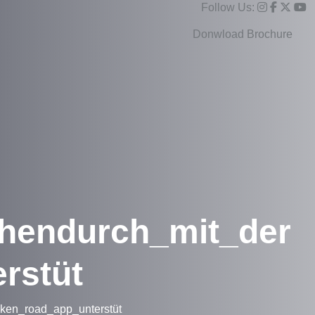
Follow Us:
Donwload Brochure
chendurch_mit_der
rstüt
cken_road_app_unterstüt