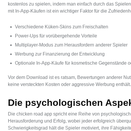
kostenlos zu spielen, indem man einfach durch das Spiele
mit In-App-Käufen ist ein wichtiger Faktor für die Zufriedenhe
Verschiedene Küken-Skins zum Freischalten
Power-Ups für vorübergehende Vorteile
Multiplayer-Modus zum Herausfordern anderer Spieler
Werbung zur Finanzierung der Entwicklung
Optionale In-App-Käufe für kosmetische Gegenstände 
Vor dem Download ist es ratsam, Bewertungen anderer Nutzer
keine versteckten Kosten oder aggressive Werbung enthält.
Die psychologischen Aspek
Die chicken road app spricht eine Reihe von psychologisch
Herausforderung und Erfolg, wobei jeder erfolgreich überque
Schwierigkeitsgrad hält die Spieler motiviert, ihre Fähigk