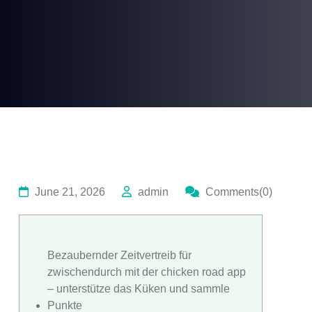
June 21, 2026
admin
Comments(0)
Bezaubernder Zeitvertreib für
zwischendurch mit der chicken road app
– unterstütze das Küken und sammle
Punkte