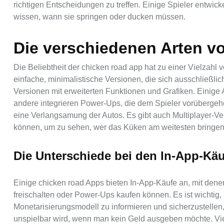
richtigen Entscheidungen zu treffen. Einige Spieler entwicke
wissen, wann sie springen oder ducken müssen.
Die verschiedenen Arten v
Die Beliebtheit der chicken road app hat zu einer Vielzahl 
einfache, minimalistische Versionen, die sich ausschließl
Versionen mit erweiterten Funktionen und Grafiken. Einige
andere integrieren Power-Ups, die dem Spieler vorübergehe
eine Verlangsamung der Autos. Es gibt auch Multiplayer-Ve
können, um zu sehen, wer das Küken am weitesten bringen
Die Unterschiede bei den In-App-Kä
Einige chicken road Apps bieten In-App-Käufe an, mit dene
freischalten oder Power-Ups kaufen können. Es ist wichtig,
Monetarisierungsmodell zu informieren und sicherzustellen,
unspielbar wird, wenn man kein Geld ausgeben möchte. Viel