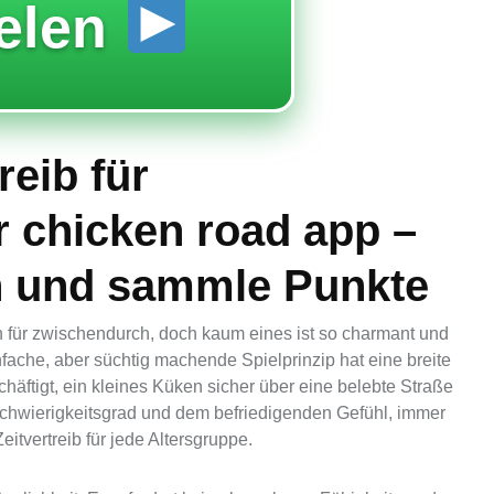
elen
reib für
 chicken road app –
n und sammle Punkte
en für zwischendurch, doch kaum eines ist so charmant und
nfache, aber süchtig machende Spielprinzip hat eine breite
äftigt, ein kleines Küken sicher über eine belebte Straße
Schwierigkeitsgrad und dem befriedigenden Gefühl, immer
itvertreib für jede Altersgruppe.