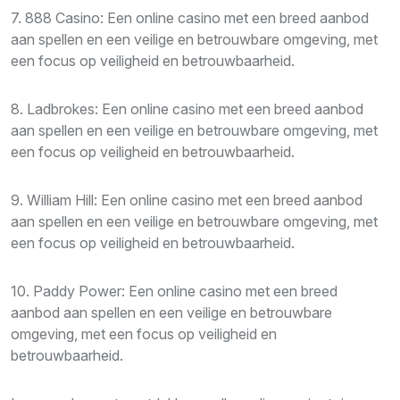
7. 888 Casino: Een online casino met een breed aanbod
aan spellen en een veilige en betrouwbare omgeving, met
een focus op veiligheid en betrouwbaarheid.
8. Ladbrokes: Een online casino met een breed aanbod
aan spellen en een veilige en betrouwbare omgeving, met
een focus op veiligheid en betrouwbaarheid.
9. William Hill: Een online casino met een breed aanbod
aan spellen en een veilige en betrouwbare omgeving, met
een focus op veiligheid en betrouwbaarheid.
10. Paddy Power: Een online casino met een breed
aanbod aan spellen en een veilige en betrouwbare
omgeving, met een focus op veiligheid en
betrouwbaarheid.