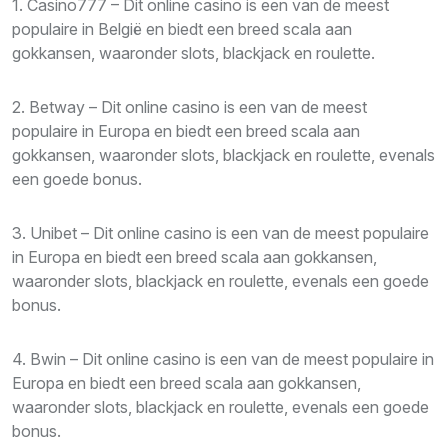
1. Casino777 – Dit online casino is een van de meest
populaire in België en biedt een breed scala aan
gokkansen, waaronder slots, blackjack en roulette.
2. Betway – Dit online casino is een van de meest
populaire in Europa en biedt een breed scala aan
gokkansen, waaronder slots, blackjack en roulette, evenals
een goede bonus.
3. Unibet – Dit online casino is een van de meest populaire
in Europa en biedt een breed scala aan gokkansen,
waaronder slots, blackjack en roulette, evenals een goede
bonus.
4. Bwin – Dit online casino is een van de meest populaire in
Europa en biedt een breed scala aan gokkansen,
waaronder slots, blackjack en roulette, evenals een goede
bonus.