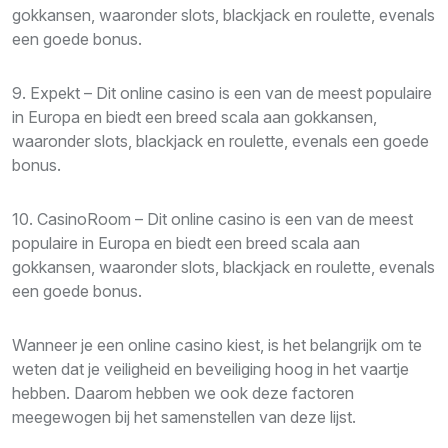
gokkansen, waaronder slots, blackjack en roulette, evenals
een goede bonus.
9. Expekt – Dit online casino is een van de meest populaire
in Europa en biedt een breed scala aan gokkansen,
waaronder slots, blackjack en roulette, evenals een goede
bonus.
10. CasinoRoom – Dit online casino is een van de meest
populaire in Europa en biedt een breed scala aan
gokkansen, waaronder slots, blackjack en roulette, evenals
een goede bonus.
Wanneer je een online casino kiest, is het belangrijk om te
weten dat je veiligheid en beveiliging hoog in het vaartje
hebben. Daarom hebben we ook deze factoren
meegewogen bij het samenstellen van deze lijst.