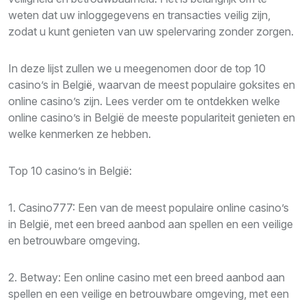
weten dat uw inloggegevens en transacties veilig zijn,
zodat u kunt genieten van uw spelervaring zonder zorgen.
In deze lijst zullen we u meegenomen door de top 10
casino’s in België, waarvan de meest populaire goksites en
online casino’s zijn. Lees verder om te ontdekken welke
online casino’s in België de meeste populariteit genieten en
welke kenmerken ze hebben.
Top 10 casino’s in België:
1. Casino777: Een van de meest populaire online casino’s
in België, met een breed aanbod aan spellen en een veilige
en betrouwbare omgeving.
2. Betway: Een online casino met een breed aanbod aan
spellen en een veilige en betrouwbare omgeving, met een