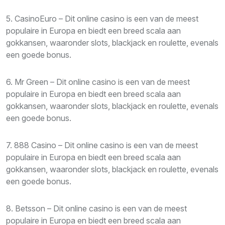
5. CasinoEuro – Dit online casino is een van de meest
populaire in Europa en biedt een breed scala aan
gokkansen, waaronder slots, blackjack en roulette, evenals
een goede bonus.
6. Mr Green – Dit online casino is een van de meest
populaire in Europa en biedt een breed scala aan
gokkansen, waaronder slots, blackjack en roulette, evenals
een goede bonus.
7. 888 Casino – Dit online casino is een van de meest
populaire in Europa en biedt een breed scala aan
gokkansen, waaronder slots, blackjack en roulette, evenals
een goede bonus.
8. Betsson – Dit online casino is een van de meest
populaire in Europa en biedt een breed scala aan