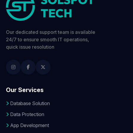
Our dedicated support team is available
24/7 to ensure smooth IT operations,
quick issue resolution
Our Services
Database Solution
Data Protection
App Development