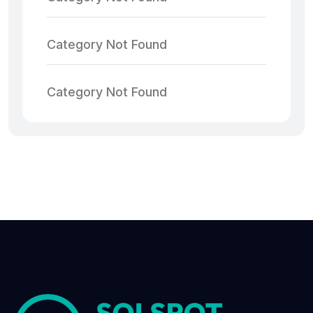
Category Not Found
Category Not Found