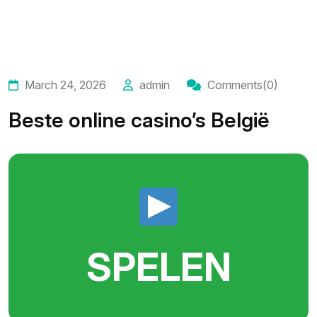
March 24, 2026
admin
Comments(0)
Beste online casino’s België
SPELEN