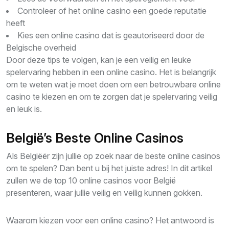
Controleer of het online casino een goede reputatie
heeft
Kies een online casino dat is geautoriseerd door de
Belgische overheid
Door deze tips te volgen, kan je een veilig en leuke
spelervaring hebben in een online casino. Het is belangrijk
om te weten wat je moet doen om een betrouwbare online
casino te kiezen en om te zorgen dat je spelervaring veilig
en leuk is.
België’s Beste Online Casinos
Als Belgiëër zijn jullie op zoek naar de beste online casinos
om te spelen? Dan bent u bij het juiste adres! In dit artikel
zullen we de top 10 online casinos voor België
presenteren, waar jullie veilig en veilig kunnen gokken.
Waarom kiezen voor een online casino? Het antwoord is