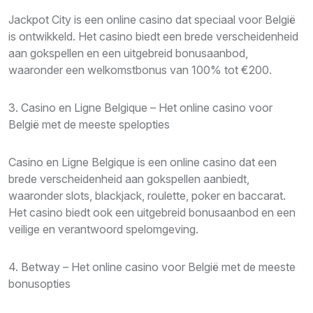
Jackpot City is een online casino dat speciaal voor België
is ontwikkeld. Het casino biedt een brede verscheidenheid
aan gokspellen en een uitgebreid bonusaanbod,
waaronder een welkomstbonus van 100% tot €200.
3. Casino en Ligne Belgique – Het online casino voor
België met de meeste spelopties
Casino en Ligne Belgique is een online casino dat een
brede verscheidenheid aan gokspellen aanbiedt,
waaronder slots, blackjack, roulette, poker en baccarat.
Het casino biedt ook een uitgebreid bonusaanbod en een
veilige en verantwoord spelomgeving.
4. Betway – Het online casino voor België met de meeste
bonusopties