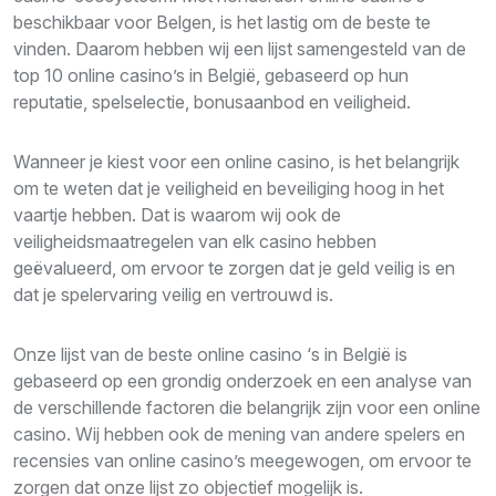
beschikbaar voor Belgen, is het lastig om de beste te
vinden. Daarom hebben wij een lijst samengesteld van de
top 10 online casino’s in België, gebaseerd op hun
reputatie, spelselectie, bonusaanbod en veiligheid.
Wanneer je kiest voor een online casino, is het belangrijk
om te weten dat je veiligheid en beveiliging hoog in het
vaartje hebben. Dat is waarom wij ook de
veiligheidsmaatregelen van elk casino hebben
geëvalueerd, om ervoor te zorgen dat je geld veilig is en
dat je spelervaring veilig en vertrouwd is.
Onze lijst van de
beste online casino
‘s in België is
gebaseerd op een grondig onderzoek en een analyse van
de verschillende factoren die belangrijk zijn voor een online
casino. Wij hebben ook de mening van andere spelers en
recensies van online casino’s meegewogen, om ervoor te
zorgen dat onze lijst zo objectief mogelijk is.