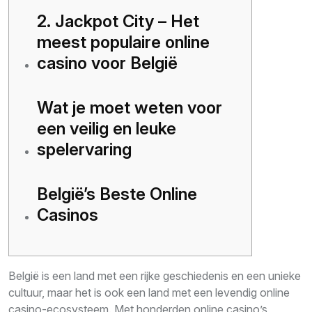
2. Jackpot City – Het
meest populaire online
casino voor België
Wat je moet weten voor
een veilig en leuke
spelervaring
België’s Beste Online
Casinos
België is een land met een rijke geschiedenis en een unieke
cultuur, maar het is ook een land met een levendig online
casino-ecosysteem. Met honderden online casino’s