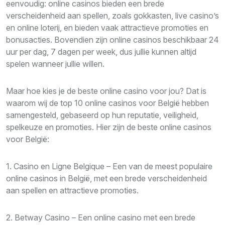
eenvoudig: online casinos bieden een brede
verscheidenheid aan spellen, zoals gokkasten, live casino’s
en online loterij, en bieden vaak attractieve promoties en
bonusacties. Bovendien zijn online casinos beschikbaar 24
uur per dag, 7 dagen per week, dus jullie kunnen altijd
spelen wanneer jullie willen.
Maar hoe kies je de beste online casino voor jou? Dat is
waarom wij de top 10 online casinos voor België hebben
samengesteld, gebaseerd op hun reputatie, veiligheid,
spelkeuze en promoties. Hier zijn de beste online casinos
voor België:
1. Casino en Ligne Belgique – Een van de meest populaire
online casinos in België, met een brede verscheidenheid
aan spellen en attractieve promoties.
2. Betway Casino – Een online casino met een brede