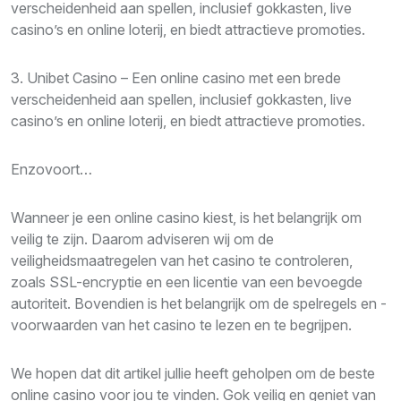
verscheidenheid aan spellen, inclusief gokkasten, live
casino’s en online loterij, en biedt attractieve promoties.
3. Unibet Casino – Een online casino met een brede
verscheidenheid aan spellen, inclusief gokkasten, live
casino’s en online loterij, en biedt attractieve promoties.
Enzovoort…
Wanneer je een online casino kiest, is het belangrijk om
veilig te zijn. Daarom adviseren wij om de
veiligheidsmaatregelen van het casino te controleren,
zoals SSL-encryptie en een licentie van een bevoegde
autoriteit. Bovendien is het belangrijk om de spelregels en -
voorwaarden van het casino te lezen en te begrijpen.
We hopen dat dit artikel jullie heeft geholpen om de beste
online casino voor jou te vinden. Gok veilig en geniet van