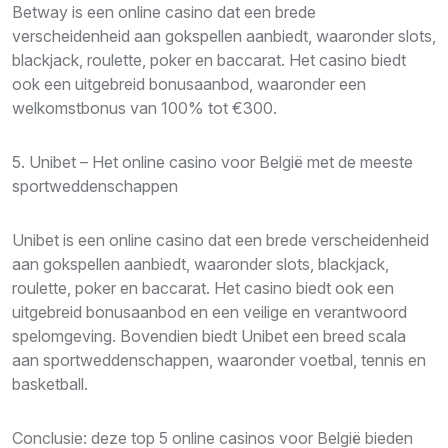
Betway is een online casino dat een brede
verscheidenheid aan gokspellen aanbiedt, waaronder slots,
blackjack, roulette, poker en baccarat. Het casino biedt
ook een uitgebreid bonusaanbod, waaronder een
welkomstbonus van 100% tot €300.
5. Unibet – Het online casino voor België met de meeste
sportweddenschappen
Unibet is een online casino dat een brede verscheidenheid
aan gokspellen aanbiedt, waaronder slots, blackjack,
roulette, poker en baccarat. Het casino biedt ook een
uitgebreid bonusaanbod en een veilige en verantwoord
spelomgeving. Bovendien biedt Unibet een breed scala
aan sportweddenschappen, waaronder voetbal, tennis en
basketball.
Conclusie: deze top 5 online casinos voor België bieden