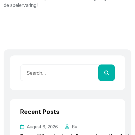
de spelervaring!
Recent Posts
August 6, 2026
By