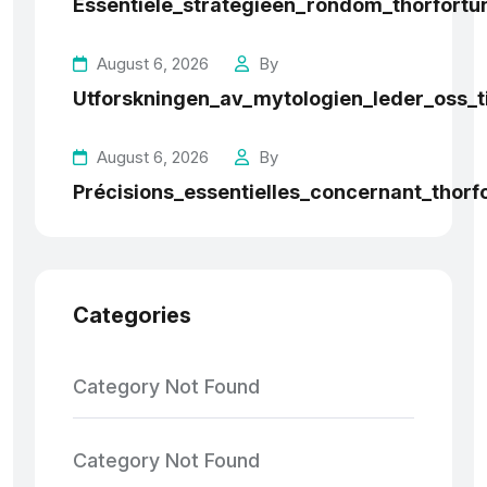
Essentiële_strategieën_rondom_thorfortun
August 6, 2026
By
Utforskningen_av_mytologien_leder_oss_t
August 6, 2026
By
Précisions_essentielles_concernant_thorf
Categories
Category Not Found
Category Not Found