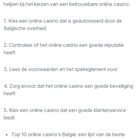
helpen bij het kiezen van een betrouwbare online casino:
1. Kies een online casino dat is geautoriseerd door de
Belgische overheid
2. Controleer of het online casino een goede reputatie
heeft
3. Lees de voorwaarden en het spelreglement voor
4. Zorg ervoor dat het online casino een goede beveiliging
heeft
5. Kies een online casino dat een goede klantenservice
biedt
Top 10 online casino’s België: een lijst van de beste