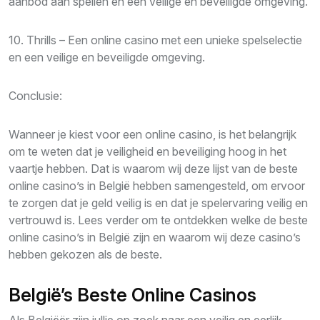
aanbod aan spellen en een veilige en beveiligde omgeving.
10. Thrills – Een online casino met een unieke spelselectie
en een veilige en beveiligde omgeving.
Conclusie:
Wanneer je kiest voor een online casino, is het belangrijk
om te weten dat je veiligheid en beveiliging hoog in het
vaartje hebben. Dat is waarom wij deze lijst van de beste
online casino’s in België hebben samengesteld, om ervoor
te zorgen dat je geld veilig is en dat je spelervaring veilig en
vertrouwd is. Lees verder om te ontdekken welke de beste
online casino’s in België zijn en waarom wij deze casino’s
hebben gekozen als de beste.
België’s Beste Online Casinos