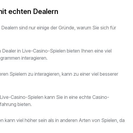
mit echten Dealern
Dealern sind nur einige der Gründe, warum Sie sich für
Dealer in Live-Casino-Spielen bieten Ihnen eine viel
rogrammen interagieren.
eren Spielern zu interagieren, kann zu einer viel besserer
 Live-Casino-Spielen kann Sie in eine echte Casino-
fahrung bieten.
 kann viel höher sein als in anderen Arten von Spielen, da