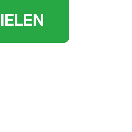
IELEN