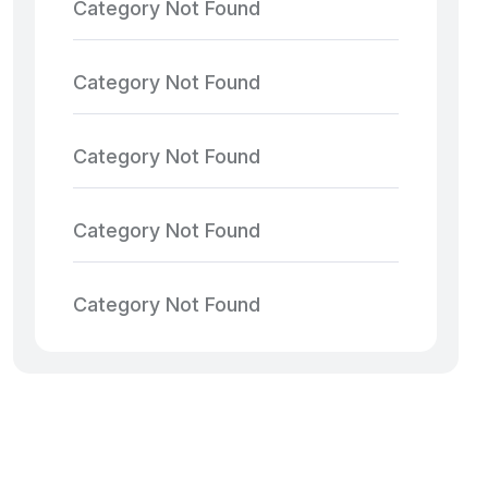
Category Not Found
Category Not Found
Category Not Found
Category Not Found
Category Not Found