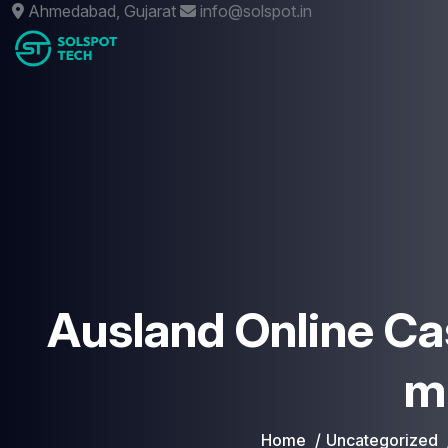
Ahmedabad, Gujarat
info@solspot.in
Ausland Online Ca
m
Home
Uncategorized