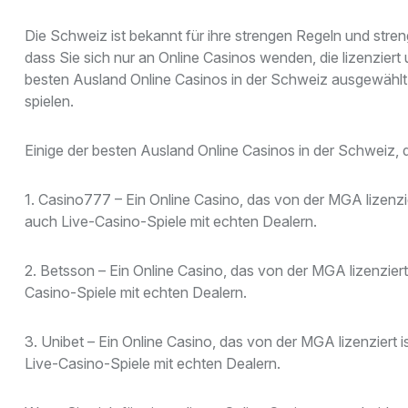
Die Schweiz ist bekannt für ihre strengen Regeln und stre
dass Sie sich nur an Online Casinos wenden, die lizenziert u
besten Ausland Online Casinos in der Schweiz ausgewählt, 
spielen.
Einige der besten Ausland Online Casinos in der Schweiz, 
1. Casino777 – Ein Online Casino, das von der MGA lizenzier
auch Live-Casino-Spiele mit echten Dealern.
2. Betsson – Ein Online Casino, das von der MGA lizenziert 
Casino-Spiele mit echten Dealern.
3. Unibet – Ein Online Casino, das von der MGA lizenziert is
Live-Casino-Spiele mit echten Dealern.