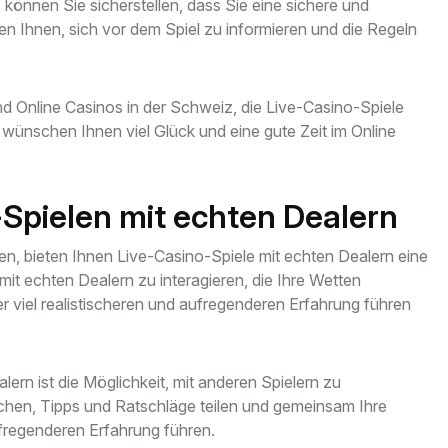
 können Sie sicherstellen, dass Sie eine sichere und
n Ihnen, sich vor dem Spiel zu informieren und die Regeln
nd Online Casinos in der Schweiz, die Live-Casino-Spiele
 wünschen Ihnen viel Glück und eine gute Zeit im Online
-Spielen mit echten Dealern
n, bieten Ihnen Live-Casino-Spiele mit echten Dealern eine
mit echten Dealern zu interagieren, die Ihre Wetten
viel realistischeren und aufregenderen Erfahrung führen
lern ist die Möglichkeit, mit anderen Spielern zu
schen, Tipps und Ratschläge teilen und gemeinsam Ihre
ufregenderen Erfahrung führen.