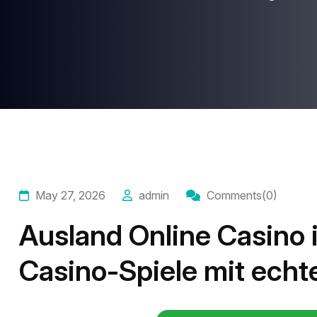
May 27, 2026
admin
Comments(0)
Ausland Online Casino i
Casino-Spiele mit echt