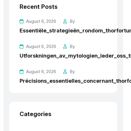
Recent Posts
August 6, 2026
By
Essentiële_strategieën_rondom_thorfortun
August 6, 2026
By
Utforskningen_av_mytologien_leder_oss_t
August 6, 2026
By
Précisions_essentielles_concernant_thorf
Categories