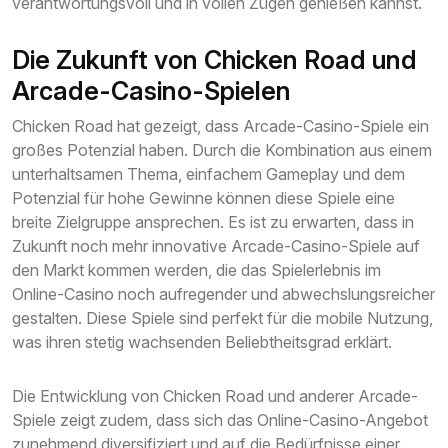
verantwortungsvoll und in vollen Zügen genießen kannst.
Die Zukunft von Chicken Road und
Arcade-Casino-Spielen
Chicken Road hat gezeigt, dass Arcade-Casino-Spiele ein
großes Potenzial haben. Durch die Kombination aus einem
unterhaltsamen Thema, einfachem Gameplay und dem
Potenzial für hohe Gewinne können diese Spiele eine
breite Zielgruppe ansprechen. Es ist zu erwarten, dass in
Zukunft noch mehr innovative Arcade-Casino-Spiele auf
den Markt kommen werden, die das Spielerlebnis im
Online-Casino noch aufregender und abwechslungsreicher
gestalten. Diese Spiele sind perfekt für die mobile Nutzung,
was ihren stetig wachsenden Beliebtheitsgrad erklärt.
Die Entwicklung von Chicken Road und anderer Arcade-
Spiele zeigt zudem, dass sich das Online-Casino-Angebot
zunehmend diversifiziert und auf die Bedürfnisse einer