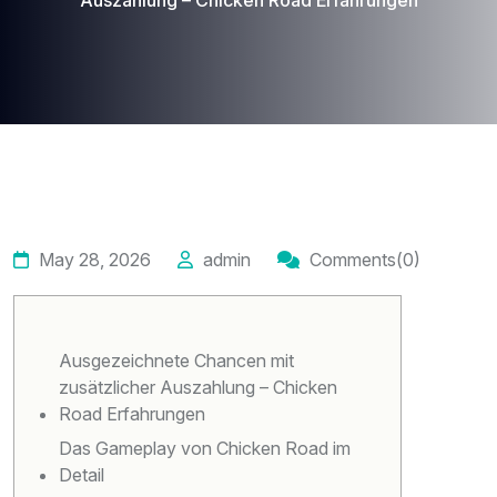
Auszahlung – Chicken Road Erfahrungen
May 28, 2026
admin
Comments(0)
Ausgezeichnete Chancen mit
zusätzlicher Auszahlung – Chicken
Road Erfahrungen
Das Gameplay von Chicken Road im
Detail