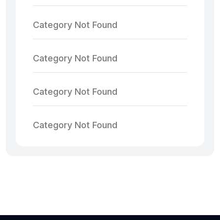
Category Not Found
Category Not Found
Category Not Found
Category Not Found