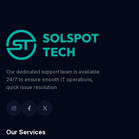
Our dedicated support team is available
24/7 to ensure smooth IT operations,
quick issue resolution
Our Services