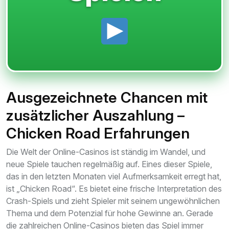
Ausgezeichnete Chancen mit
zusätzlicher Auszahlung –
Chicken Road Erfahrungen
Die Welt der Online-Casinos ist ständig im Wandel, und
neue Spiele tauchen regelmäßig auf. Eines dieser Spiele,
das in den letzten Monaten viel Aufmerksamkeit erregt hat,
ist „Chicken Road“. Es bietet eine frische Interpretation des
Crash-Spiels und zieht Spieler mit seinem ungewöhnlichen
Thema und dem Potenzial für hohe Gewinne an. Gerade
die zahlreichen
Online-Casinos
bieten das Spiel immer