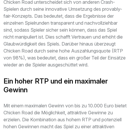
Chicken Road unterscheidet sich von anderen Crash-
Spielen durch seine innovative Umsetzung des provably-
fair-Konzepts. Das bedeutet, dass die Ergebnisse der
einzelnen Spielrunden transparent und nachvollziehbar
sind, sodass Spieler sicher sein können, dass das Spiel
nicht manipuliert ist. Dies schafft Vertrauen und erhöht die
Glaubwürdigkeit des Spiels. Darüber hinaus überzeugt
Chicken Road durch seine hohe Auszahlungsquote (RTP
von 98%), was bedeutet, dass ein großer Teil der Einsätze
wieder an die Spieler ausgeschüttet wird.
Ein hoher RTP und ein maximaler
Gewinn
Mit einem maximalen Gewinn von bis zu 10.000 Euro bietet
Chicken Road die Möglichkeit, attraktive Gewinne zu
erzielen. Die Kombination aus hohem RTP und potenziell
hohen Gewinnen macht das Spiel zu einer attraktiven