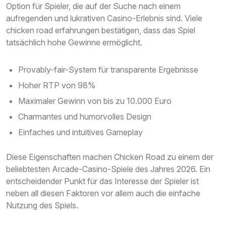
Option für Spieler, die auf der Suche nach einem
aufregenden und lukrativen Casino-Erlebnis sind. Viele
chicken road erfahrungen bestätigen, dass das Spiel
tatsächlich hohe Gewinne ermöglicht.
Provably-fair-System für transparente Ergebnisse
Hoher RTP von 98%
Maximaler Gewinn von bis zu 10.000 Euro
Charmantes und humorvolles Design
Einfaches und intuitives Gameplay
Diese Eigenschaften machen Chicken Road zu einem der
beliebtesten Arcade-Casino-Spiele des Jahres 2026. Ein
entscheidender Punkt für das Interesse der Spieler ist
neben all diesen Faktoren vor allem auch die einfache
Nutzung des Spiels.