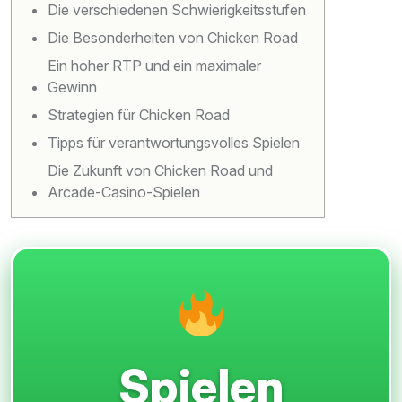
Die verschiedenen Schwierigkeitsstufen
Die Besonderheiten von Chicken Road
Ein hoher RTP und ein maximaler
Gewinn
Strategien für Chicken Road
Tipps für verantwortungsvolles Spielen
Die Zukunft von Chicken Road und
Arcade-Casino-Spielen
Spielen