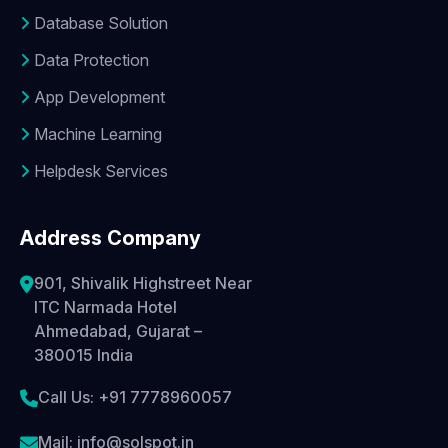
Database Solution
Data Protection
App Development
Machine Learning
Helpdesk Services
Address Company
901, Shivalik Highstreet Near
ITC Narmada Hotel
Ahmedabad, Gujarat –
380015 India
Call Us: +91 7778960057
Mail: info@solspot.in