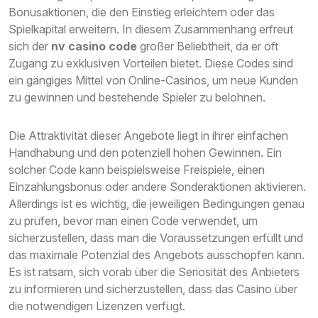
Bonusaktionen, die den Einstieg erleichtern oder das
Spielkapital erweitern. In diesem Zusammenhang erfreut
sich der
nv casino code
großer Beliebtheit, da er oft
Zugang zu exklusiven Vorteilen bietet. Diese Codes sind
ein gängiges Mittel von Online-Casinos, um neue Kunden
zu gewinnen und bestehende Spieler zu belohnen.
Die Attraktivität dieser Angebote liegt in ihrer einfachen
Handhabung und den potenziell hohen Gewinnen. Ein
solcher Code kann beispielsweise Freispiele, einen
Einzahlungsbonus oder andere Sonderaktionen aktivieren.
Allerdings ist es wichtig, die jeweiligen Bedingungen genau
zu prüfen, bevor man einen Code verwendet, um
sicherzustellen, dass man die Voraussetzungen erfüllt und
das maximale Potenzial des Angebots ausschöpfen kann.
Es ist ratsam, sich vorab über die Seriosität des Anbieters
zu informieren und sicherzustellen, dass das Casino über
die notwendigen Lizenzen verfügt.