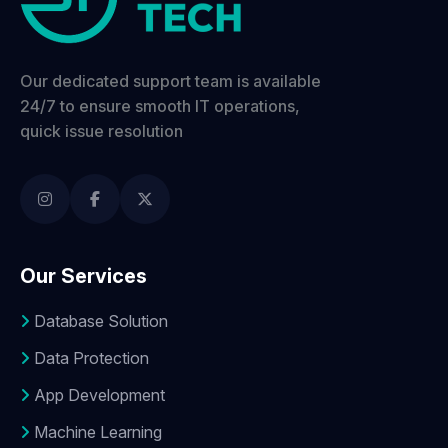
Our dedicated support team is available
24/7 to ensure smooth IT operations,
quick issue resolution
Our Services
Database Solution
Data Protection
App Development
Machine Learning