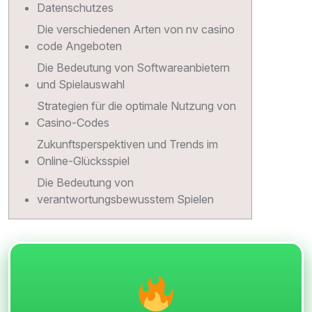
Datenschutzes
Die verschiedenen Arten von nv casino
code Angeboten
Die Bedeutung von Softwareanbietern
und Spielauswahl
Strategien für die optimale Nutzung von
Casino-Codes
Zukunftsperspektiven und Trends im
Online-Glücksspiel
Die Bedeutung von
verantwortungsbewusstem Spielen