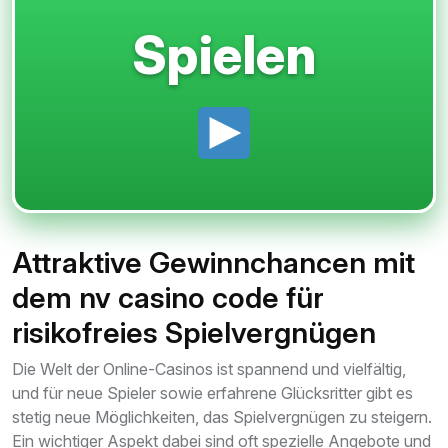
Spielen
Attraktive Gewinnchancen mit
dem nv casino code für
risikofreies Spielvergnügen
Die Welt der Online-Casinos ist spannend und vielfältig,
und für neue Spieler sowie erfahrene Glücksritter gibt es
stetig neue Möglichkeiten, das Spielvergnügen zu steigern.
Ein wichtiger Aspekt dabei sind oft spezielle Angebote und