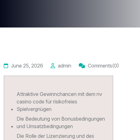
June 25, 2026
admin
Comments(0)
Attraktive Gewinnchancen mit dem nv
casino code für risikofreies
Spielvergnügen
Die Bedeutung von Bonusbedingungen
und Umsatzbedingungen
Die Rolle der Lizenzierung und des