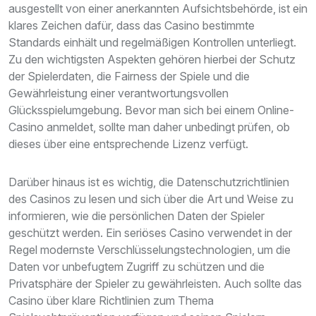
ausgestellt von einer anerkannten Aufsichtsbehörde, ist ein
klares Zeichen dafür, dass das Casino bestimmte
Standards einhält und regelmäßigen Kontrollen unterliegt.
Zu den wichtigsten Aspekten gehören hierbei der Schutz
der Spielerdaten, die Fairness der Spiele und die
Gewährleistung einer verantwortungsvollen
Glücksspielumgebung. Bevor man sich bei einem Online-
Casino anmeldet, sollte man daher unbedingt prüfen, ob
dieses über eine entsprechende Lizenz verfügt.
Darüber hinaus ist es wichtig, die Datenschutzrichtlinien
des Casinos zu lesen und sich über die Art und Weise zu
informieren, wie die persönlichen Daten der Spieler
geschützt werden. Ein seriöses Casino verwendet in der
Regel modernste Verschlüsselungstechnologien, um die
Daten vor unbefugtem Zugriff zu schützen und die
Privatsphäre der Spieler zu gewährleisten. Auch sollte das
Casino über klare Richtlinien zum Thema