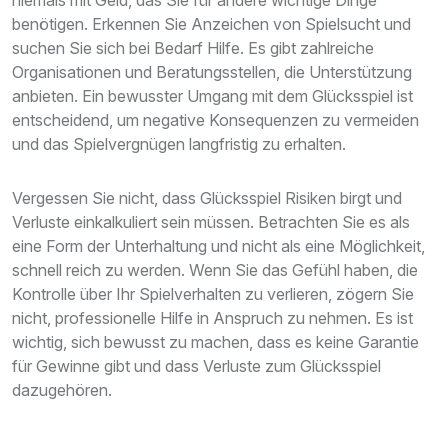
niemals mit Geld, das Sie für andere wichtige Dinge
benötigen. Erkennen Sie Anzeichen von Spielsucht und
suchen Sie sich bei Bedarf Hilfe. Es gibt zahlreiche
Organisationen und Beratungsstellen, die Unterstützung
anbieten. Ein bewusster Umgang mit dem Glücksspiel ist
entscheidend, um negative Konsequenzen zu vermeiden
und das Spielvergnügen langfristig zu erhalten.
Vergessen Sie nicht, dass Glücksspiel Risiken birgt und
Verluste einkalkuliert sein müssen. Betrachten Sie es als
eine Form der Unterhaltung und nicht als eine Möglichkeit,
schnell reich zu werden. Wenn Sie das Gefühl haben, die
Kontrolle über Ihr Spielverhalten zu verlieren, zögern Sie
nicht, professionelle Hilfe in Anspruch zu nehmen. Es ist
wichtig, sich bewusst zu machen, dass es keine Garantie
für Gewinne gibt und dass Verluste zum Glücksspiel
dazugehören.