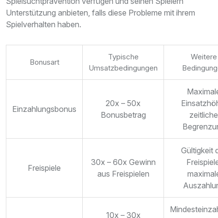
Spielsuchtprävention verfügen und seinen Spielern
Unterstützung anbieten, falls diese Probleme mit ihrem
Spielverhalten haben.
Typische
Weitere
Bonusart
Umsatzbedingungen
Bedingung
Maximal
20x – 50x
Einsatzhö
Einzahlungsbonus
Bonusbetrag
zeitliche
Begrenzu
Gültigkeit 
30x – 60x Gewinn
Freispiele
Freispiele
aus Freispielen
maximal
Auszahlu
Mindesteinza
10x – 30x