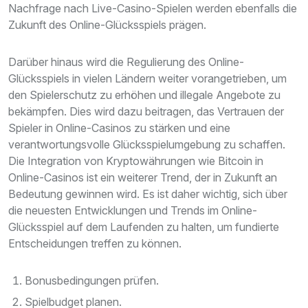
Nachfrage nach Live-Casino-Spielen werden ebenfalls die
Zukunft des Online-Glücksspiels prägen.
Darüber hinaus wird die Regulierung des Online-
Glücksspiels in vielen Ländern weiter vorangetrieben, um
den Spielerschutz zu erhöhen und illegale Angebote zu
bekämpfen. Dies wird dazu beitragen, das Vertrauen der
Spieler in Online-Casinos zu stärken und eine
verantwortungsvolle Glücksspielumgebung zu schaffen.
Die Integration von Kryptowährungen wie Bitcoin in
Online-Casinos ist ein weiterer Trend, der in Zukunft an
Bedeutung gewinnen wird. Es ist daher wichtig, sich über
die neuesten Entwicklungen und Trends im Online-
Glücksspiel auf dem Laufenden zu halten, um fundierte
Entscheidungen treffen zu können.
Bonusbedingungen prüfen.
Spielbudget planen.