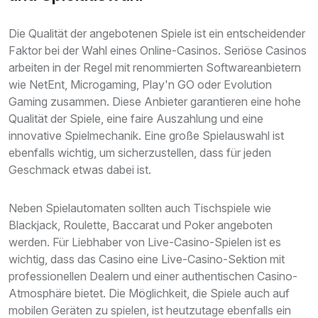
Die Qualität der angebotenen Spiele ist ein entscheidender
Faktor bei der Wahl eines Online-Casinos. Seriöse Casinos
arbeiten in der Regel mit renommierten Softwareanbietern
wie NetEnt, Microgaming, Play'n GO oder Evolution
Gaming zusammen. Diese Anbieter garantieren eine hohe
Qualität der Spiele, eine faire Auszahlung und eine
innovative Spielmechanik. Eine große Spielauswahl ist
ebenfalls wichtig, um sicherzustellen, dass für jeden
Geschmack etwas dabei ist.
Neben Spielautomaten sollten auch Tischspiele wie
Blackjack, Roulette, Baccarat und Poker angeboten
werden. Für Liebhaber von Live-Casino-Spielen ist es
wichtig, dass das Casino eine Live-Casino-Sektion mit
professionellen Dealern und einer authentischen Casino-
Atmosphäre bietet. Die Möglichkeit, die Spiele auch auf
mobilen Geräten zu spielen, ist heutzutage ebenfalls ein