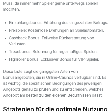
Muss, da immer mehr Spieler gerne unterwegs spielen
möchten.
Einzahlungsbonus: Erhöhung des eingezahlten Betrags.
Freispiele: Kostenlose Drehungen an Spielautomaten.
Cashback Bonus: Teilweise Rückerstattung von
Verlusten.
Treuebonus: Belohnung für regelmäßiges Spielen.
Highroller Bonus: Exklusiver Bonus für VIP-Spieler.
Diese Liste zeigt die gängigsten Arten von
Bonusangeboten, die in Online-Casinos verfügbar sind. Es
ist wichtig, die spezifischen Bedingungen des jeweiligen
Angebots genau zu prüfen und zu entscheiden, welches
Angebot am besten zu den eigenen Bedürfnissen passt.
Strategien für die optimale Nutzung