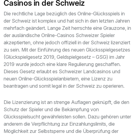
Casinos in der Schweiz
Die rechtliche Lage bezüglich des Online-Glücksspiels in
der Schweiz ist komplex und hat sich in den letzten Jahren
mehrfach geändert. Lange Zeit herrschte eine Grauzone, in
der ausländische Online-Casinos Schweizer Spieler
akzeptierten, ohne jedoch offiziell in der Schweiz lizenziert
zu sein. Mit der Einführung des neuen Glücksspielgesetzes
(Glückspielgesetz 2019, Geldspielgesetz – GSG) im Jahr
2019 wurde jedoch eine klare Regulierung geschaffen.
Dieses Gesetz erlaubt es Schweizer Landcasinos und
neuen Online-Glücksspielanbietern, eine Lizenz zu
beantragen und somit legal in der Schweiz zu operieren.
Die Lizenzierung ist an strenge Auflagen geknüpft, die den
Schutz der Spieler und die Bekämpfung von
Glücksspielsucht gewährleisten sollen. Dazu gehören unter
anderem die Verpflichtung zur Einzahlungslimits, die
Möglichkeit zur Selbstsperre und die Überprüfung der