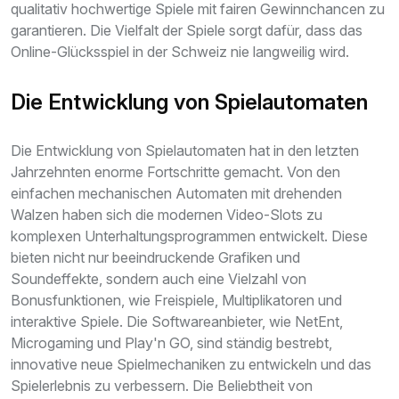
qualitativ hochwertige Spiele mit fairen Gewinnchancen zu
garantieren. Die Vielfalt der Spiele sorgt dafür, dass das
Online-Glücksspiel in der Schweiz nie langweilig wird.
Die Entwicklung von Spielautomaten
Die Entwicklung von Spielautomaten hat in den letzten
Jahrzehnten enorme Fortschritte gemacht. Von den
einfachen mechanischen Automaten mit drehenden
Walzen haben sich die modernen Video-Slots zu
komplexen Unterhaltungsprogrammen entwickelt. Diese
bieten nicht nur beeindruckende Grafiken und
Soundeffekte, sondern auch eine Vielzahl von
Bonusfunktionen, wie Freispiele, Multiplikatoren und
interaktive Spiele. Die Softwareanbieter, wie NetEnt,
Microgaming und Play'n GO, sind ständig bestrebt,
innovative neue Spielmechaniken zu entwickeln und das
Spielerlebnis zu verbessern. Die Beliebtheit von