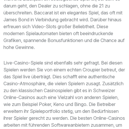
darum geht, den Dealer zu schlagen, ohne die 21 zu
überschreiten. Baccarat ist ein elegantes Spiel, das oft mit
James Bond in Verbindung gebracht wird. Darüber hinaus
erfreuen sich Video-Slots großer Beliebtheit. Diese
modernen Spielautomaten bieten oft beeindruckende
Grafiken, spannende Bonusfunktionen und die Chance auf
hohe Gewinne.
Live-Casino-Spiele sind ebenfalls sehr gefragt. Bei diesen
Spielen werden Sie von einem echten Croupier betreut, der
das Spiel live überträgt. Dies schafft eine authentische
Casino-Atmosphäre, die vielen Spielern zusagt. Zusätzlich
zu den klassischen Casinospielen gibt es in Schweizer
Online-Casinos auch eine Vielzahl von anderen Spielen,
wie zum Beispiel Poker, Keno und Bingo. Die Betreiber
erweitern ihr Spieleportfolio stetig, um den Bedürfnissen
ihrer Spieler gerecht zu werden. Die besten Online-Casinos
arbeiten mit führenden Softwareanbietern zusammen, um