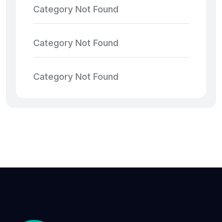
Category Not Found
Category Not Found
Category Not Found