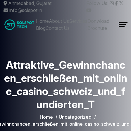
Ahmedabad, Gujarat
Follow Us:
info@solspot.in
Home
About Us
Services
Donwload
Blog
Contact Us
Brochure
Attraktive_Gewinnchanc
en_erschließen_mit_onlin
e_casino_schweiz_und_f
undierten_T
Home
Uncategorized
Gewinnchancen_erschließen_mit_online_casino_schweiz_und_