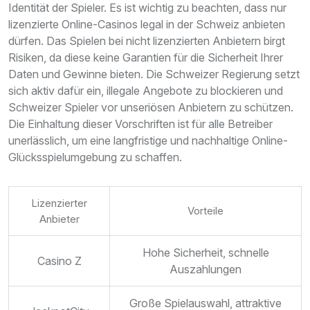
Identität der Spieler. Es ist wichtig zu beachten, dass nur
lizenzierte Online-Casinos legal in der Schweiz anbieten
dürfen. Das Spielen bei nicht lizenzierten Anbietern birgt
Risiken, da diese keine Garantien für die Sicherheit Ihrer
Daten und Gewinne bieten. Die Schweizer Regierung setzt
sich aktiv dafür ein, illegale Angebote zu blockieren und
Schweizer Spieler vor unseriösen Anbietern zu schützen.
Die Einhaltung dieser Vorschriften ist für alle Betreiber
unerlässlich, um eine langfristige und nachhaltige Online-
Glücksspielumgebung zu schaffen.
Lizenzierter
Vorteile
Anbieter
Hohe Sicherheit, schnelle
Casino Z
Auszahlungen
Große Spielauswahl, attraktive