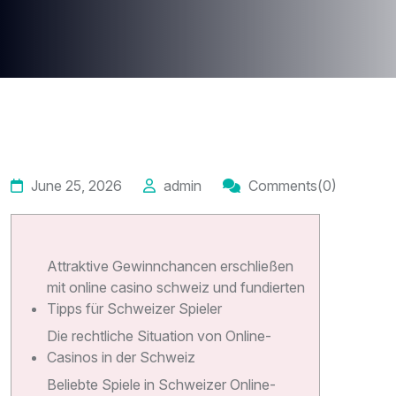
June 25, 2026
admin
Comments(0)
Attraktive Gewinnchancen erschließen
mit online casino schweiz und fundierten
Tipps für Schweizer Spieler
Die rechtliche Situation von Online-
Casinos in der Schweiz
Beliebte Spiele in Schweizer Online-