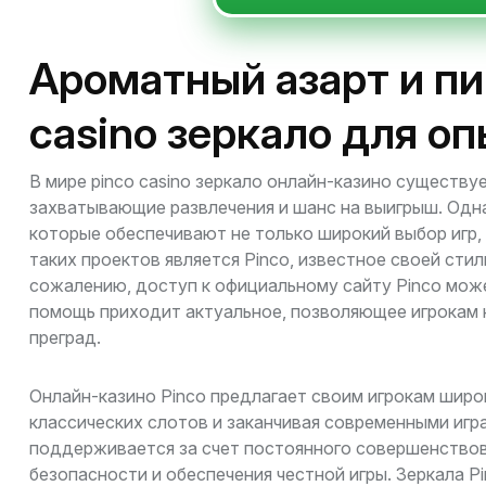
Ароматный азарт и пи
casino зеркало для о
В мире
pinco casino зеркало
онлайн-казино существу
захватывающие развлечения и шанс на выигрыш. Одна
которые обеспечивают не только широкий выбор игр, 
таких проектов является Pinco, известное своей ст
сожалению, доступ к официальному сайту Pinco может
помощь приходит актуальное
, позволяющее игрокам
преград.
Онлайн-казино Pinco предлагает своим игрокам широ
классических слотов и заканчивая современными иг
поддерживается за счет постоянного совершенствов
безопасности и обеспечения честной игры. Зеркала Pi