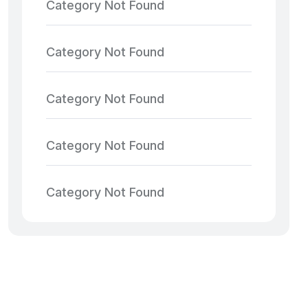
Category Not Found
Category Not Found
Category Not Found
Category Not Found
Category Not Found