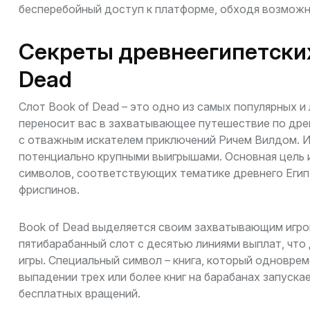
бесперебойный доступ к платформе, обходя возможн
Секреты древнеегипетских 
Dead
Слот Book of Dead – это одно из самых популярных и
переносит вас в захватывающее путешествие по дре
с отважным искателем приключений Ричем Вилдом. И
потенциально крупными выигрышами. Основная цель и
символов, соответствующих тематике древнего Египт
фриспинов.
Book of Dead выделяется своим захватывающим игро
пятибарабанный слот с десятью линиями выплат, что
игры. Специальный символ – книга, который одноврем
выпадении трех или более книг на барабанах запуска
бесплатных вращений.