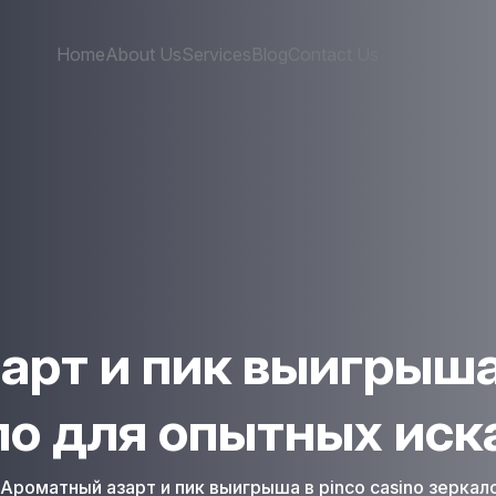
Home
About Us
Services
Blog
Contact Us
рт и пик выигрыша 
ло для опытных иск
Ароматный азарт и пик выигрыша в pinco casino зеркал