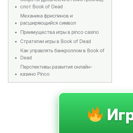
слот Book of Dead
Механика фриспинов и
расширяющийся символ
Преимущества игры в pinco casino
Стратегии игры в Book of Dead
Как управлять банкроллом в Book of
Dead
Перспективы развития онлайн-
казино Pinco
Иг