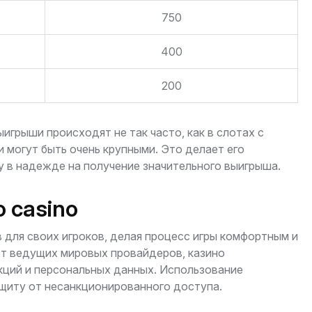
750
400
200
игрыши происходят не так часто, как в слотах с
и могут быть очень крупными. Это делает его
у в надежде на получение значительного выигрыша.
 casino
 для своих игроков, делая процесс игры комфортным и
от ведущих мировых провайдеров, казино
кций и персональных данных. Использование
щиту от несанкционированного доступа.