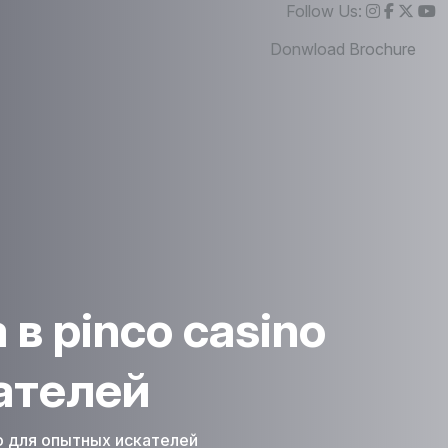
Follow Us:
Donwload Brochure
в pinco casino
ателей
о для опытных искателей