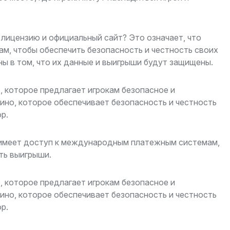
т лицензию и официальный сайт? Это означает, что
ам, чтобы обеспечить безопасность и честность своих
ены в том, что их данные и выигрыши будут защищены.
о, которое предлагает игрокам безопасное и
зино, которое обеспечивает безопасность и честность
р.
o имеет доступ к международным платежным системам,
ать выигрыши.
о, которое предлагает игрокам безопасное и
зино, которое обеспечивает безопасность и честность
р.