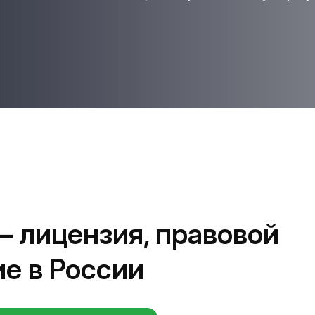
– лицензия, правовой
ие в России