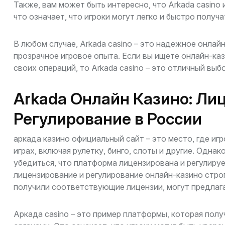
Также, вам может быть интересно, что Arkada casin
что означает, что игроки могут легко и быстро получ
В любом случае, Arkada casino – это надежное онлай
прозрачное игровое опыта. Если вы ищете онлайн-ка
своих операций, то Arkada casino – это отличный выбо
Arkada Онлайн Казино: Лиц
Регулирование в России
аркада казино
официальный сайт – это место, где игр
играх, включая рулетку, бинго, слоты и другие. Однак
убедиться, что платформа лицензирована и регулиру
лицензирование и регулирование онлайн-казино стро
получили соответствующие лицензии, могут предлага
Аркада casino – это пример платформы, которая пол