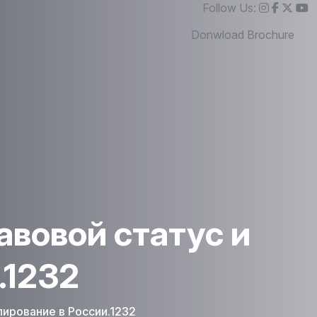
Follow Us:
Donwload Brochure
авовой статус и
.1232
лирование в России.1232