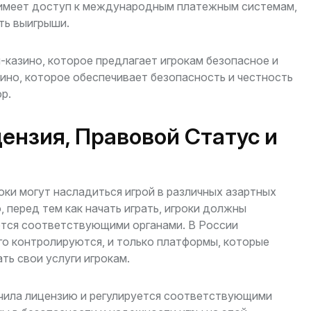
o имеет доступ к международным платежным системам,
ать выигрыши.
н-казино, которое предлагает игрокам безопасное и
зино, которое обеспечивает безопасность и честность
р.
ензия, Правовой Статус и
оки могут насладиться игрой в различных азартных
о, перед тем как начать играть, игроки должны
ется соответствующими органами. В России
го контролируются, и только платформы, которые
ть свои услуги игрокам.
учила лицензию и регулируется соответствующими