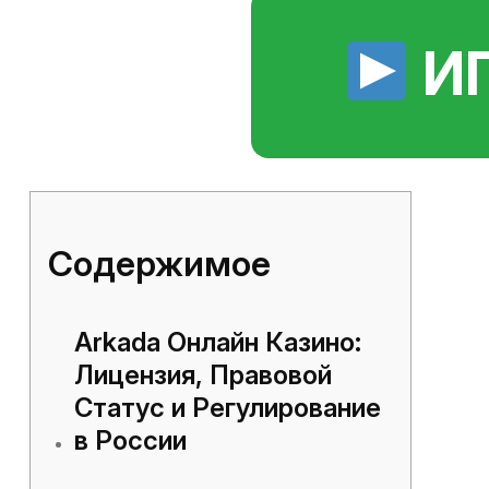
ИГ
Содержимое
Arkada Онлайн Казино:
Лицензия, Правовой
Статус и Регулирование
в России