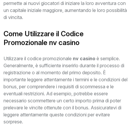
permette ai nuovi giocatori di iniziare la loro avventura con
un capitale iniziale maggiore, aumentando le loro possibilità
di vincita.
Come Utilizzare il Codice
Promozionale nv casino
Utilizzare il codice promozionale
nv casino
è semplice.
Generalmente, è sufficiente inserirlo durante il processo di
registrazione o al momento del primo deposito. È
importante leggere attentamente i termini e le condizioni del
bonus, per comprendere i requisiti di scommessa e le
eventuali restrizioni. Ad esempio, potrebbe essere
necessario scommettere un certo importo prima di poter
prelevare le vincite ottenute con il bonus. Assicuratevi di
leggere attentamente queste condizioni per evitare
sorprese.