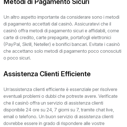
Metodi di Pagamento Sicuri
Un altro aspetto importante da considerare sono i metodi
di pagamento accettati dal casinò. Assicuratevi che il
casinò offra metodi di pagamento sicuri e affidabili, come
carte di credito, carte prepagate, portafogli elettronici
(PayPal, Skrill, Neteller) e bonifici bancari. Evitate i casinò
che accettano solo metodi di pagamento poco conosciuti
o poco sicuri.
Assistenza Clienti Efficiente
Un’assistenza clienti efficiente è essenziale per risolvere
eventuali problemi o dubbi che potreste avere. Verificate
che il casinò offra un servizio di assistenza clienti
disponibile 24 ore su 24, 7 giorni su 7, tramite chat live,
email o telefono. Un buon servizio di assistenza clienti
dovrebbe essere in grado di rispondere alle vostre