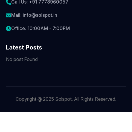
Call Us: +91 7778960057
Mail: info@solspot.in
Office: 10:00AM - 7:00PM
Latest Posts
No post Found
Copyright @ 2025 Solspot. All Rights Reserved.