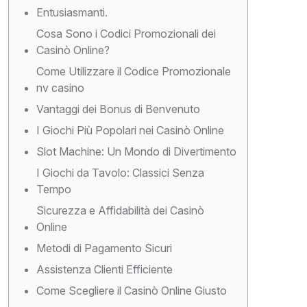
Entusiasmanti.
Cosa Sono i Codici Promozionali dei
Casinò Online?
Come Utilizzare il Codice Promozionale
nv casino
Vantaggi dei Bonus di Benvenuto
I Giochi Più Popolari nei Casinò Online
Slot Machine: Un Mondo di Divertimento
I Giochi da Tavolo: Classici Senza
Tempo
Sicurezza e Affidabilità dei Casinò
Online
Metodi di Pagamento Sicuri
Assistenza Clienti Efficiente
Come Scegliere il Casinò Online Giusto