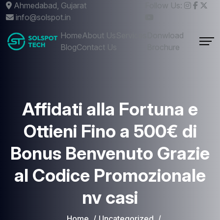
Ahmedabad, Gujarat
Follow Us:
info@solspot.in
Home
About Us
Services
Donwload
Blog
Contact Us
Brochure
Affidati alla Fortuna e
Ottieni Fino a 500€ di
Bonus Benvenuto Grazie
al Codice Promozionale
nv casi
Home
Uncategorized