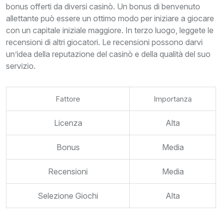
bonus offerti da diversi casinò. Un bonus di benvenuto
allettante può essere un ottimo modo per iniziare a giocare
con un capitale iniziale maggiore. In terzo luogo, leggete le
recensioni di altri giocatori. Le recensioni possono darvi
un’idea della reputazione del casinò e della qualità del suo
servizio.
Fattore
Importanza
Licenza
Alta
Bonus
Media
Recensioni
Media
Selezione Giochi
Alta