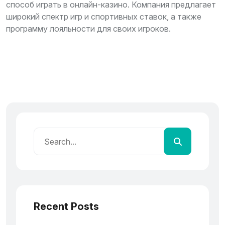
способ играть в онлайн-казино. Компания предлагает
широкий спектр игр и спортивных ставок, а также
программу лояльности для своих игроков.
Recent Posts