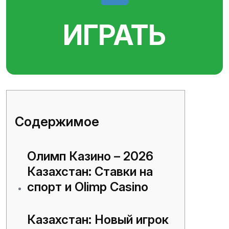
ИГРАТЬ
Содержимое
Олимп Казино – 2026
Казахстан: Ставки на
спорт и Olimp Casino
Казахстан: Новый игрок