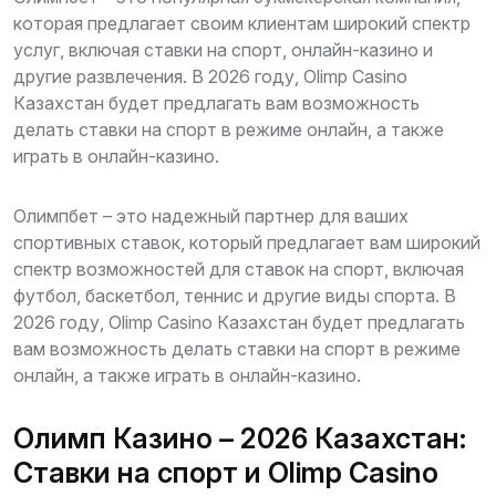
которая предлагает своим клиентам широкий спектр
услуг, включая ставки на спорт, онлайн-казино и
другие развлечения. В 2026 году, Olimp Casino
Казахстан будет предлагать вам возможность
делать ставки на спорт в режиме онлайн, а также
играть в онлайн-казино.
Олимпбет – это надежный партнер для ваших
спортивных ставок, который предлагает вам широкий
спектр возможностей для ставок на спорт, включая
футбол, баскетбол, теннис и другие виды спорта. В
2026 году, Olimp Casino Казахстан будет предлагать
вам возможность делать ставки на спорт в режиме
онлайн, а также играть в онлайн-казино.
Олимп Казино – 2026 Казахстан:
Ставки на спорт и Olimp Casino