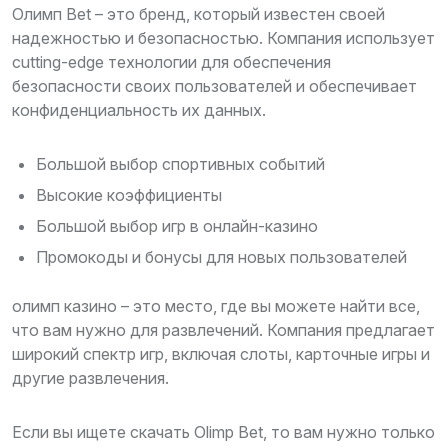
Олимп Bet – это бренд, который известен своей
надежностью и безопасностью. Компания использует
cutting-edge технологии для обеспечения
безопасности своих пользователей и обеспечивает
конфиденциальность их данных.
Большой выбор спортивных событий
Высокие коэффициенты
Большой выбор игр в онлайн-казино
Промокоды и бонусы для новых пользователей
олимп казино
– это место, где вы можете найти все,
что вам нужно для развлечений. Компания предлагает
широкий спектр игр, включая слоты, карточные игры и
другие развлечения.
Если вы ищете скачать Olimp Bet, то вам нужно только