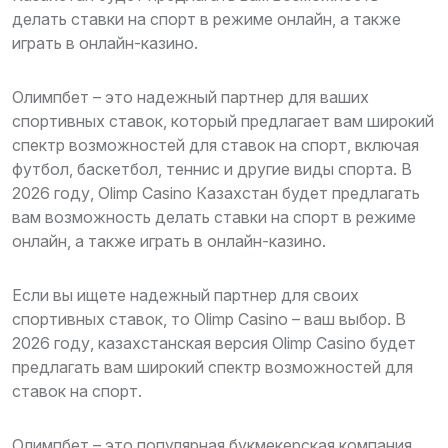
делать ставки на спорт в режиме онлайн, а также
играть в онлайн-казино.
Олимпбет – это надежный партнер для ваших
спортивных ставок, который предлагает вам широкий
спектр возможностей для ставок на спорт, включая
футбол, баскетбол, теннис и другие виды спорта. В
2026 году, Olimp Casino Казахстан будет предлагать
вам возможность делать ставки на спорт в режиме
онлайн, а также играть в онлайн-казино.
Если вы ищете надежный партнер для своих
спортивных ставок, то Olimp Casino – ваш выбор. В
2026 году, казахстанская версия Olimp Casino будет
предлагать вам широкий спектр возможностей для
ставок на спорт.
Олимпбет – это популярная букмекерская компания,