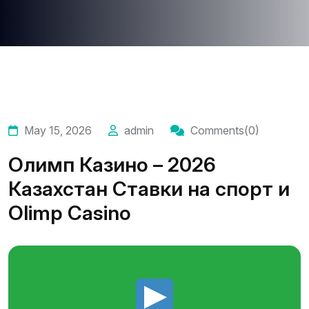
May 15, 2026
admin
Comments(0)
Олимп Казино – 2026
Казахстан Ставки на спорт и
Olimp Casino