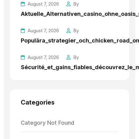
August 7, 2026
By
Aktuelle_Alternativen_casino_ohne_oasi
August 7, 2026
By
Populära_strategier_och_chicken_road_onl
August 7, 2026
By
Sécurité_et_gains_fiables_découvrez_le_m
Categories
Category Not Found