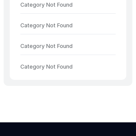
Category Not Found
Category Not Found
Category Not Found
Category Not Found