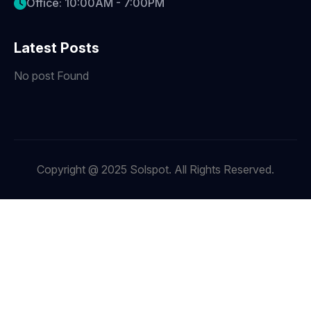
Office: 10:00AM - 7:00PM
Latest Posts
No post Found
Copyright @ 2025 Solspot. All Rights Reserved.