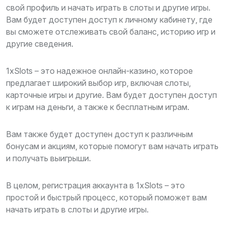
свой профиль и начать играть в слоты и другие игры.
Вам будет доступен доступ к личному кабинету, где
вы сможете отслеживать свой баланс, историю игр и
другие сведения.
1xSlots – это надежное онлайн-казино, которое
предлагает широкий выбор игр, включая слоты,
карточные игры и другие. Вам будет доступен доступ
к играм на деньги, а также к бесплатным играм.
Вам также будет доступен доступ к различным
бонусам и акциям, которые помогут вам начать играть
и получать выигрыши.
В целом, регистрация аккаунта в 1xSlots – это
простой и быстрый процесс, который поможет вам
начать играть в слоты и другие игры.