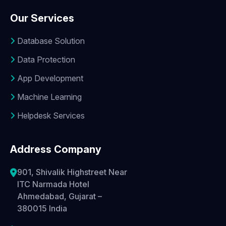
Our Services
Database Solution
Data Protection
App Development
Machine Learning
Helpdesk Services
Address Company
901, Shivalik Highstreet Near
ITC Narmada Hotel
Ahmedabad, Gujarat –
380015 India