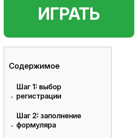
ИГРАТЬ
Содержимое
Шаг 1: выбор
регистрации
Шаг 2: заполнение
формуляра