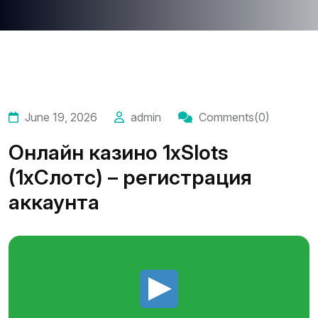
June 19, 2026
admin
Comments(0)
Онлайн казино 1xSlots
(1хСлотс) – регистрация
аккаунта