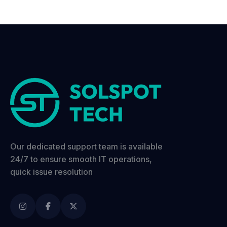
Our dedicated support team is available
24/7 to ensure smooth IT operations,
quick issue resolution