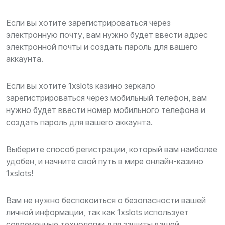
Если вы хотите зарегистрироваться через
электронную почту, вам нужно будет ввести адрес
электронной почты и создать пароль для вашего
аккаунта.
Если вы хотите
1xslots казино зеркало
зарегистрироваться через мобильный телефон, вам
нужно будет ввести номер мобильного телефона и
создать пароль для вашего аккаунта.
Выберите способ регистрации, который вам наиболее
удобен, и начните свой путь в мире онлайн-казино
1xslots!
Вам не нужно беспокоиться о безопасности вашей
личной информации, так как 1xslots использует
современные технологии для защиты вашей