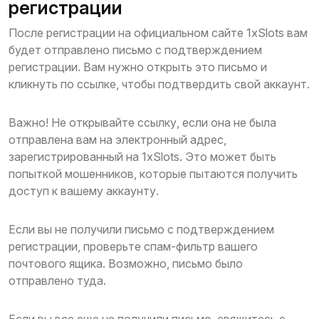
регистрации
После регистрации на официальном сайте 1xSlots вам
будет отправлено письмо с подтверждением
регистрации. Вам нужно открыть это письмо и
кликнуть по ссылке, чтобы подтвердить свой аккаунт.
Важно! Не открывайте ссылку, если она не была
отправлена вам на электронный адрес,
зарегистрированный на 1xSlots. Это может быть
попыткой мошенников, которые пытаются получить
доступ к вашему аккаунту.
Если вы не получили письмо с подтверждением
регистрации, проверьте спам-фильтр вашего
почтового ящика. Возможно, письмо было
отправлено туда.