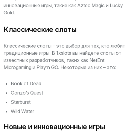
инновационные игры, такие как Aztec Magic и Lucky
Gold.
Классические слоты
Классические слоты – это выбор для тех, кто любит
традиционные игры. В 1xslots вы найдете слоты от
известных разработчиков, таких как NetEnt,
Microgaming и Play’n GO. Некоторые из них – это:
Book of Dead
Gonzo’s Quest
Starburst
Wild Water
Новые и инновационные игры