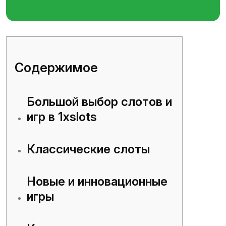
Содержимое
Большой выбор слотов и
игр в 1xslots
Классические слоты
Новые и инновационные
игры