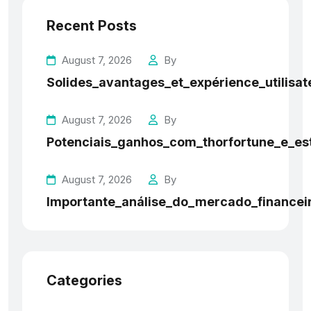
Recent Posts
August 7, 2026
By
Solides_avantages_et_expérience_utilis
August 7, 2026
By
Potenciais_ganhos_com_thorfortune_e_es
August 7, 2026
By
Importante_análise_do_mercado_financei
Categories