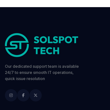
Our dedicated support team is available
24/7 to ensure smooth IT operations,
quick issue resolution