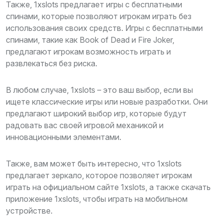
Также, 1xslots предлагает игры с бесплатными
спинами, которые позволяют игрокам играть без
использования своих средств. Игры с бесплатными
спинами, такие как Book of Dead и Fire Joker,
предлагают игрокам возможность играть и
развлекаться без риска.
В любом случае, 1xslots – это ваш выбор, если вы
ищете классические игры или новые разработки. Они
предлагают широкий выбор игр, которые будут
радовать вас своей игровой механикой и
инновационными элементами.
Также, вам может быть интересно, что 1xslots
предлагает зеркало, которое позволяет игрокам
играть на официальном сайте 1xslots, а также скачать
приложение 1xslots, чтобы играть на мобильном
устройстве.