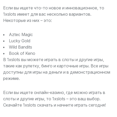
Если вы ищете что-то новое и инновационное, то
1xslots имеет для вас несколько вариантов.
Некоторые из них – это:
Aztec Magic
Lucky Gold
Wild Bandits
Book of Keno
В 1xslots вы можете играть в слоты и другие игры,
такие как рулетку, бинго и карточные игры. Все игры
доступны для игры на деньги и в демонстрационном
режиме.
Если вы ищете онлайн-казино, где можно играть в
слоты и другие игры, то 1xslots – это ваш выбор.
Скачайте 1xslots скачать и начните играть сегодня!