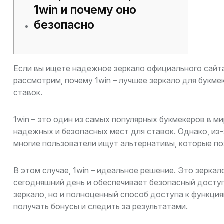
1win и почему оно
безопасно
Если вы ищете надежное зеркало официального сайта 
рассмотрим, почему 1win – лучшее зеркало для букмек
ставок.
1win – это один из самых популярных букмекеров в ми
надежных и безопасных мест для ставок. Однако, из-
многие пользователи ищут альтернативы, которые п
В этом случае, 1win – идеальное решение. Это зерка
сегодняшний день и обеспечивает безопасный доступ 
зеркало, но и полноценный способ доступа к функци
получать бонусы и следить за результатами.