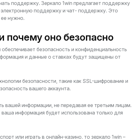
ать поддержку. Зеркало 1win предлагает поддержку
 электронную поддержку и чат- поддержку. Это
 ее нужно.
 и почему оно безопасно
ая обеспечивает безопасность и конфиденциальность
нформация и данные о ставках будут защищены от
ехнологии безопасности, такие как SSL-шифрование и
зопасность вашего аккаунта.
ь вашей информации, не передавая ее третьим лицам.
то ваша информация будет использована только для
порт или играть в онлайн-казино, то зеркало 1win –