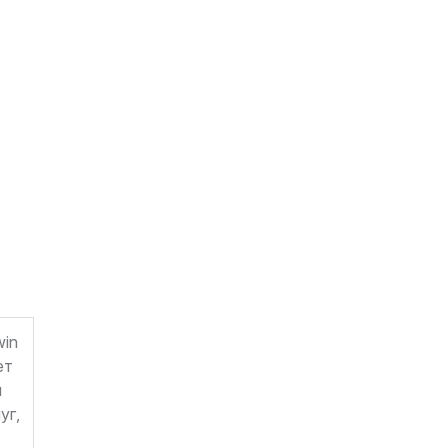
win
ет
й
уг,