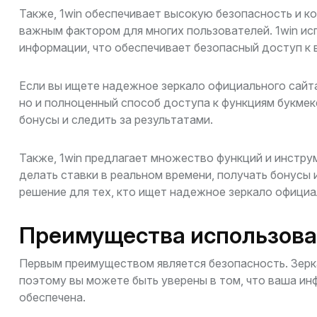
Также, 1win обеспечивает высокую безопасность и к
важным фактором для многих пользователей. 1win и
информации, что обеспечивает безопасный доступ к 
Если вы ищете надежное зеркало официального сайта 1
но и полноценный способ доступа к функциям букмек
бонусы и следить за результатами.
Также, 1win предлагает множество функций и инстр
делать ставки в реальном времени, получать бонусы и
решение для тех, кто ищет надежное зеркало официал
Преимущества использован
Первым преимуществом является безопасность. Зерка
поэтому вы можете быть уверены в том, что ваша и
обеспечена.