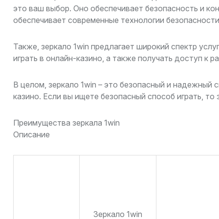
это ваш выбор. Оно обеспечивает безопасность и к
обеспечивает современные технологии безопасности
Также, зеркало 1win предлагает широкий спектр услу
играть в онлайн-казино, а также получать доступ к р
В целом, зеркало 1win – это безопасный и надежный с
казино. Если вы ищете безопасный способ играть, то 
Преимущества зеркала 1win
Описание
Зеркало 1win