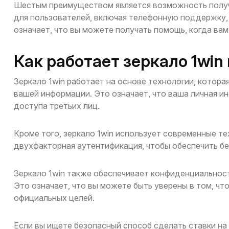
Шестым преимуществом является возможность получ
для пользователей, включая телефонную поддержку,
означает, что вы можете получать помощь, когда вам
Как работает зеркало 1win
Зеркало 1win работает на основе технологии, котор
вашей информации. Это означает, что ваша личная и
доступа третьих лиц.
Кроме того, зеркало 1win использует современные т
двухфакторная аутентификация, чтобы обеспечить бе
Зеркало 1win также обеспечивает конфиденциальност
Это означает, что вы можете быть уверены в том, ч
официальных целей.
Если вы ищете безопасный способ сделать ставки на с