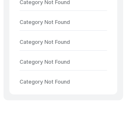
Category Not Found
Category Not Found
Category Not Found
Category Not Found
Category Not Found