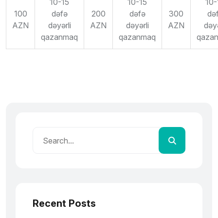
10-15
10-15
10-
100
dəfə
200
dəfə
300
də
AZN
dəyərli
AZN
dəyərli
AZN
dəyə
qazanmaq
qazanmaq
qaza
Recent Posts