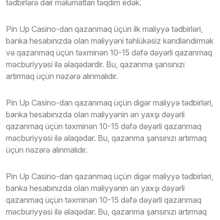
tədbirlərə dair məlumatları təqdim edək.
Pin Up Casino-dan qazanmaq üçün ilk maliyyə tədbirləri,
banka hesabınızda olan maliyyəni təhlükəsiz kəndləndirmək
və qazanmaq üçün təxminən 10-15 dəfə dəyərli qazanmaq
məcburiyyəsi ilə əlaqədardir. Bu, qazanma şansınızı
artırmaq üçün nəzərə alınmalıdır.
Pin Up Casino-dan qazanmaq üçün digər maliyyə tədbirləri,
banka hesabınızda olan maliyyənin ən yaxşı dəyərli
qazanmaq üçün təxminən 10-15 dəfə dəyərli qazanmaq
məcburiyyəsi ilə əlaqədar. Bu, qazanma şansınızı artırmaq
üçün nəzərə alınmalıdır.
Pin Up Casino-dan qazanmaq üçün digər maliyyə tədbirləri,
banka hesabınızda olan maliyyənin ən yaxşı dəyərli
qazanmaq üçün təxminən 10-15 dəfə dəyərli qazanmaq
məcburiyyəsi ilə əlaqədar. Bu, qazanma şansınızı artırmaq