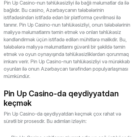
Pin Up Casino-nun təhlükəsizliyi ilə bağlı məlumatlar da ilə
bağlıdır. Bu casino, Azərbaycanın tələbələrinin
istifadəsindən istifadə edən bir platforma çevrilməsi ilə
tanınır. Pin Up Casino-nun təhlükəsizliyi, onun tələbələrinin
maliyyə məlumatlarını təmin etmək və onları təhlükəsiz
kəndləndirmək üçün istifadə edilən mühitlərə malikdir. Bu,
tələbələrə maliyyə məlumatlarını güvənli bir şəkildə təmin
etmək və oyun oynayışında təhlükəsizliklərdən qorunmaq
imkanı verir. Pin Up Casino-nun təhlükəsizliyi və mürəkkəb
oyunları ilə onun Azərbaycan tərəfindən populyarlaşması
mümkündür.
Pin Up Casino-da qeydiyyatdan
keçmək
Pin Up Casino-da qeydiyyatdan keçmək çox rahat və
sürətli bir prosesdir. Bu adımları izləyin: