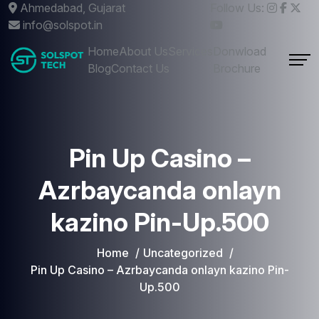
Ahmedabad, Gujarat
Follow Us:
info@solspot.in
Home
About Us
Services
Donwload
Blog
Contact Us
Brochure
Pin Up Casino –
Azrbaycanda onlayn
kazino Pin-Up.500
Home
Uncategorized
Pin Up Casino – Azrbaycanda onlayn kazino Pin-
Up.500