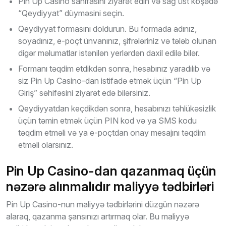
Pin Up Casino sahifasını ziyarət edin və sağ üst köşədə
“Qeydiyyat” düyməsini seçin.
Qeydiyyat formasını doldurun. Bu formada adınız,
soyadınız, e-poçt ünvanınız, şifrələriniz və tələb olunan
digər məlumatlar istənilən yerlərdən daxil edilə bilər.
Formanı təqdim etdikdən sonra, hesabınız yaradılıb və
siz Pin Up Casino-dan istifadə etmək üçün “Pin Up
Giriş” səhifəsini ziyarət edə bilərsiniz.
Qeydiyyatdan keçdikdən sonra, hesabınızı təhlükəsizlik
üçün təmin etmək üçün PIN kod və ya SMS kodu
təqdim etməli və ya e-poçtdan onay mesajını təqdim
etməli olarsınız.
Pin Up Casino-dan qazanmaq üçün
nəzərə alınmalıdır maliyyə tədbirləri
Pin Up Casino-nun maliyyə tədbirlərini düzgün nəzərə
alaraq, qazanma şansınızı artırmaq olar. Bu maliyyə