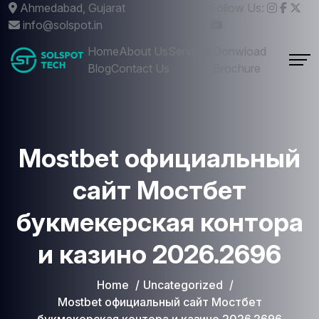
Ahmedabad, Gujarat
Follow Us:
info@solspot.in
Home
About Us
Services
Donwload
Blog
Contact Us
Brochure
Mostbet официальный
сайт Мостбет
букмекерская контора
и казино 2026.2696
Home
Uncategorized
Mostbet официальный сайт Мостбет