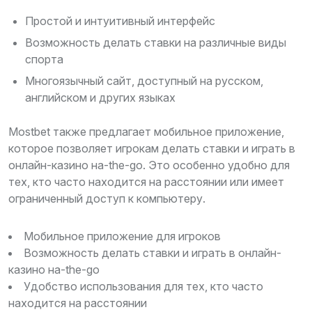
Простой и интуитивный интерфейс
Возможность делать ставки на различные виды
спорта
Многоязычный сайт, доступный на русском,
английском и других языках
Mostbet также предлагает мобильное приложение,
которое позволяет игрокам делать ставки и играть в
онлайн-казино на-the-go. Это особенно удобно для
тех, кто часто находится на расстоянии или имеет
ограниченный доступ к компьютеру.
Мобильное приложение для игроков
Возможность делать ставки и играть в онлайн-
казино на-the-go
Удобство использования для тех, кто часто
находится на расстоянии