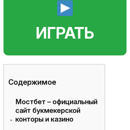
ИГРАТЬ
Содержимое
Мостбет – официальный
сайт букмекерской
конторы и казино