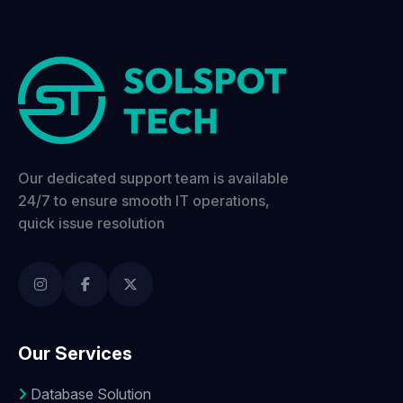
Our dedicated support team is available
24/7 to ensure smooth IT operations,
quick issue resolution
Our Services
Database Solution