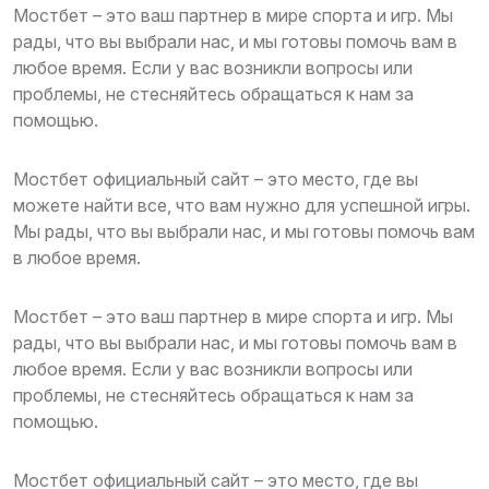
Мостбет – это ваш партнер в мире спорта и игр. Мы
рады, что вы выбрали нас, и мы готовы помочь вам в
любое время. Если у вас возникли вопросы или
проблемы, не стесняйтесь обращаться к нам за
помощью.
Мостбет официальный сайт – это место, где вы
можете найти все, что вам нужно для успешной игры.
Мы рады, что вы выбрали нас, и мы готовы помочь вам
в любое время.
Мостбет – это ваш партнер в мире спорта и игр. Мы
рады, что вы выбрали нас, и мы готовы помочь вам в
любое время. Если у вас возникли вопросы или
проблемы, не стесняйтесь обращаться к нам за
помощью.
Мостбет официальный сайт – это место, где вы