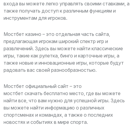
входа вы можете легко управлять своими ставками, а
также получать доступ к различным функциям и
инструментам для игроков.
Мостбет казино – это отдельная часть сайта,
предлагающая игрокам широкий спектр игр и
развлечений. Здесь вы можете найти классические
игры, такие как рулетка, бинго и карточные игры, а
также новые и инновационные игры, которые будут
радовать вас своей разнообразностью.
Мостбет официальный сайт – это
мостбет скачать бесплатно
место, где вы можете
найти все, что вам нужно для успешной игры. Здесь
вы можете найти информацию о различных
спортсменах и командах, а также о последних
новостях и событиях в мире спорта.