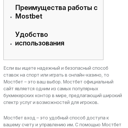
Преимущества работы с
Mostbet
Удобство
использования
Если вы ищете надежный и безопасный способ
ставок на спорт или играть в онлайн-казино, то
Мостбет – это ваш выбор. Мостбет официальный
сайт является одним из самых популярных
букмекерских контор в мире, предлагающий широкий
спектр услуг и возможностей для игроков.
Мостбет вход – это удобный способ доступа к
вашему счету и управлению им. С помощью Мостбет