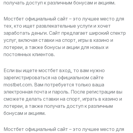
получать доступ к различным бонусам и акциям.
Мостбет официальный сайт – это лучшее место для
тех, кто ищет развлекательные услуги и хочет
заработать деньги. Сайт предлагает широкий спектр
услуг, включая ставки на спорт, игры в казино и
лотереи, а также бонусы и акции для новых и
постоянных клиентов.
Если вы ищете мостбет вход, то вам нужно
зарегистрироваться на официальном сайте
mostbet.com. Вам потребуется только ваша
электронная почта и пароль. После регистрации вы
сможете делать ставки на спорт, играть в казино и
лотереи, а также получать доступ к различным
бонусам и акциям.
Мостбет официальный сайт – это лучшее место для