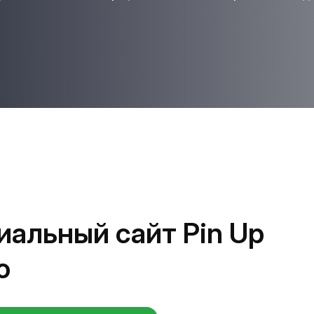
иальный сайт Pin Up
о