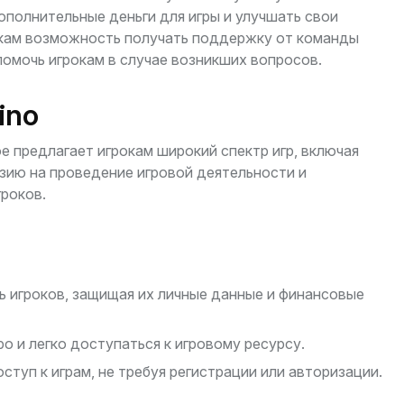
ополнительные деньги для игры и улучшать свои
рокам возможность получать поддержку от команды
помочь игрокам в случае возникших вопросов.
ino
ое предлагает игрокам широкий спектр игр, включая
нзию на проведение игровой деятельности и
роков.
ь игроков, защищая их личные данные и финансовые
о и легко доступаться к игровому ресурсу.
ступ к играм, не требуя регистрации или авторизации.